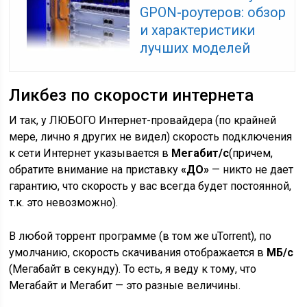
GPON-роутеров: обзор
и характеристики
лучших моделей
Ликбез по скорости интернета
И так, у ЛЮБОГО Интернет-провайдера
(по крайней
мере, лично я других не видел) скорость подключения
к сети Интернет указывается в
Мегабит/с
(причем,
обратите внимание на приставку
«ДО»
— никто не дает
гарантию, что скорость у вас всегда будет постоянной,
т.к. это невозможно)
.
В любой торрент программе
(в том же uTorrent), по
умолчанию, скорость скачивания отображается в
МБ/с
(Мегабайт в секунду). То есть, я веду к тому, что
Мегабайт и Мегабит — это разные величины.