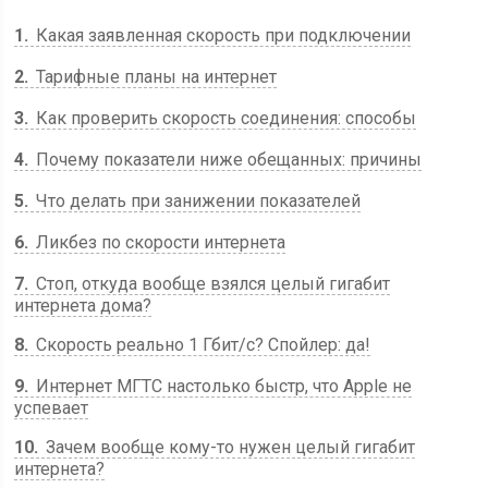
1
Какая заявленная скорость при подключении
2
Тарифные планы на интернет
3
Как проверить скорость соединения: способы
4
Почему показатели ниже обещанных: причины
5
Что делать при занижении показателей
6
Ликбез по скорости интернета
7
Стоп, откуда вообще взялся целый гигабит
интернета дома?
8
Скорость реально 1 Гбит/с? Спойлер: да!
9
Интернет МГТС настолько быстр, что Apple не
успевает
10
Зачем вообще кому-то нужен целый гигабит
интернета?