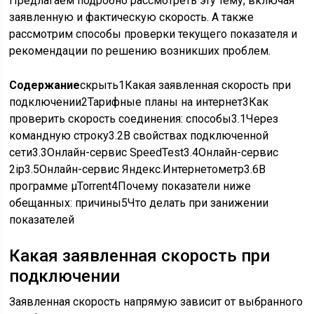
Предлагаем подробно рассмотреть эту тему, включая
заявленную и фактическую скорость. А также
рассмотрим способы проверки текущего показателя и
рекомендации по решению возникших проблем.
Содержание
скрыть
1
Какая заявленная скорость при
подключении
2
Тарифные планы на интернет
3
Как
проверить скорость соединения: способы
3.1
Через
командную строку
3.2
В свойствах подключенной
сети
3.3
Онлайн-сервис SpeedTest
3.4
Онлайн-сервис
2ip
3.5
Онлайн-сервис Яндекс.Интернетометр
3.6
В
программе μTorrent
4
Почему показатели ниже
обещанных: причины
5
Что делать при занижении
показателей
Какая заявленная скорость при
подключении
Заявленная скорость напрямую зависит от выбранного