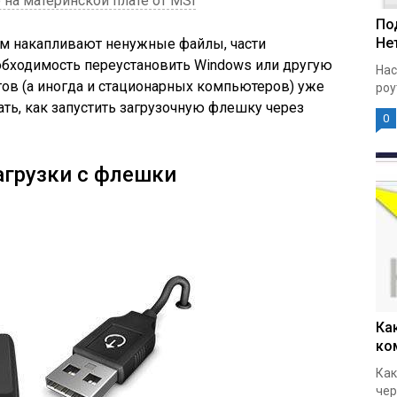
на материнской плате от MSI
По
Нет
м накапливают ненужные файлы, части
обходимость переустановить Windows или другую
Нас
ов (а иногда и стационарных компьютеров) уже
роу
ать, как запустить загрузочную флешку через
0
агрузки с флешки
Ка
ко
Как
чер