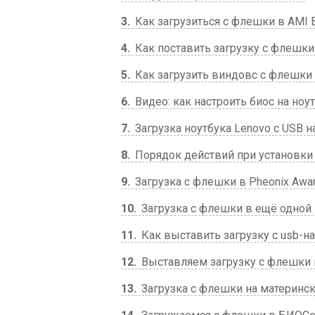
3
Как загрузиться с флешки в AMI 
4
Как поставить загрузку с флешки 
5
Как загрузить виндовс с флешки в
6
Видео: как настроить биос на ноу
7
Загрузка ноутбука Lenovo с USB н
8
Порядок действий при установки
9
Загрузка с флешки в Pheonix Awa
10
Загрузка с флешки в ещё одной 
11
Как выставить загрузку с usb-н
12
Выставляем загрузку с флешки в
13
Загрузка с флешки на материнск