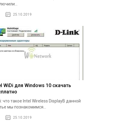
лючили...
25.10.2019
el WiDi для Windows 10 скачать
сплатно
i: что такое Intel Wireless DisplayВ данной
тье мы познакомимся...
25.10.2019