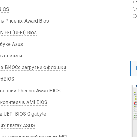
т
BIOS
в Phoenix-Award Bios
 EFI (UEFI) Bios
тбуке Asus
акопителя
 в БИОСе загрузки с флешки
rdBIOS
версии Pheonix AwardBIOS
акопителя в AMI BIOS
 UEFI BIOS Gigabyte
их платах ASUS