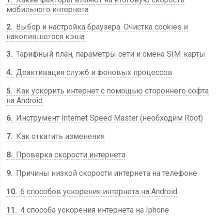
мобильного интернета
2
Выбор и настройка браузера. Очистка cookies и
накопившегося кэша
3
Тарифный план, параметры сети и смена SIM-карты
4
Деактивация служб и фоновых процессов
5
Как ускорить интернет с помощью стороннего софта
на Android
6
Инструмент Internet Speed Master (необходим Root)
7
Как откатить изменения
8
Проверка скорости интернета
9
Причины низкой скорости интернета на телефоне
10
6 способов ускорения интернета на Android
11
4 способа ускорения интернета на Iphone