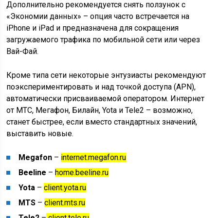
Дополнительно рекомендуется снять ползунок с
«Экономии данных» – опция часто встречается на
iPhone и iPad и предназначена для сокращения
загружаемого трафика по мобильной сети или через
Вай-Фай.
Кроме типа сети некоторые энтузиасты рекомендуют
поэкспериментировать и над точкой доступа (APN),
автоматически присваиваемой оператором. Интернет
от МТС, Мегафон, Билайн, Yota и Tele2 – возможно,
станет быстрее, если вместо стандартных значений,
выставить новые.
Megafon
–
internet.megafon.ru
Beeline
–
home.beeline.ru
Yota
–
client.yota.ru
MTS
–
client.mts.ru
Tele2
–
client.tele.ru