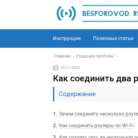
Инструкции
Полезные статьи
Главная
›
Решение проблем
›
22.11.2022
Как соединить два р
Содержание
1
Зачем соединять несколько роуте
2
Как соединить роутеры по Wi-Fi
3
Как создать сеть из нескольких 