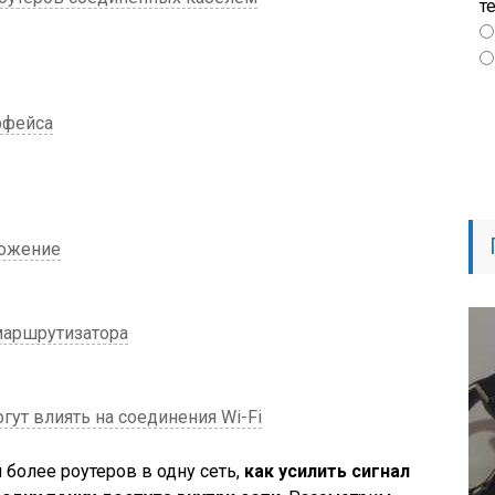
т
рфейса
ложение
маршрутизатора
гут влиять на соединения Wi-Fi
и более роутеров в одну сеть,
как усилить сигнал