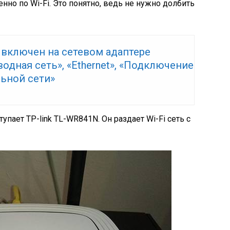
но по Wi-Fi. Это понятно, ведь не нужно долбить
 включен на сетевом адаптере
одная сеть», «Ethernet», «Подключение
льной сети»
упает TP-link TL-WR841N. Он раздает Wi-Fi сеть с