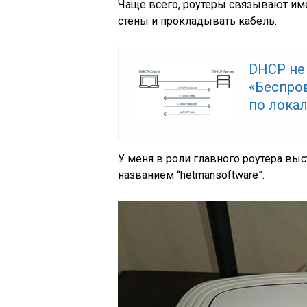
Чаще всего, роутеры связывают имен
стены и прокладывать кабель.
DHCP не
«Беспров
по лока
У меня в роли главного роутера выст
названием “hetmansoftware”.