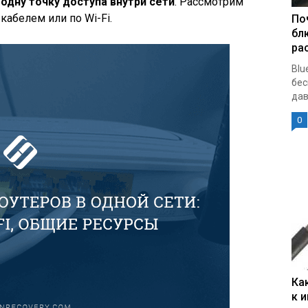
 одну точку доступа внутри сети
. Рассмотрим
кабелем или по Wi-Fi.
По
бл
ра
Blu
бес
дав
0
Ка
к 