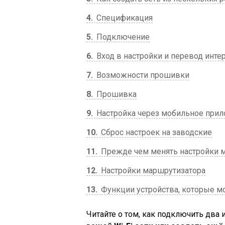
4
Спецификация
5
Подключение
6
Вход в настройки и перевод инте
7
Возможности прошивки
8
Прошивка
9
Настройка через мобильное при
10
Сброс настроек на заводские
11
Прежде чем менять настройки 
12
Настройки маршрутизатора
13
Функции устройства, которые мо
Читайте о том, как подключить два 