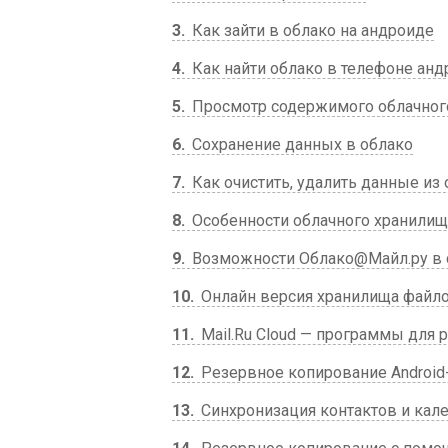
3
Как зайти в облако на андроиде
4
Как найти облако в телефоне анд
5
Просмотр содержимого облачного
6
Сохранение данных в облако
7
Как очистить, удалить данные из 
8
Особенности облачного хранилищ
9
Возможности Облако@Майл.ру в 
10
Онлайн версия хранилища файло
11
Mail.Ru Cloud — программы для 
12
Резервное копирование Android-
13
Синхронизация контактов и кале