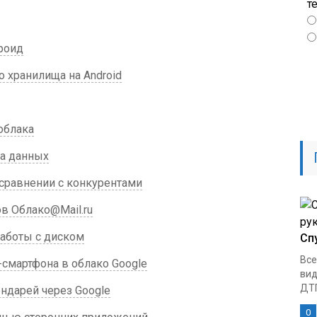
т
роид
 хранилища на Android
облака
а данных
сравнении с конкурентами
в Облако@Mail.ru
работы с диском
Сп
Все
смартфона в облако Google
вид
ДТП
ндарей через Google
0