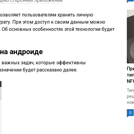
щью сторонних приложений
позволяет пользователям хранить личную
трату. При этом доступ к своим данным можно
. Об основных особенностях этой технологии будет
 на андроиде
д важных задач, которые эффективны
Пр
азначении будет рассказано далее.
ти
NF
Тип
реш
нов
0