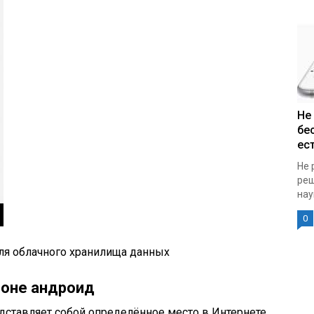
Не
бе
ест
Не 
реш
нау
0
для облачного хранилища данных
фоне андроид
дставляет собой определённое место в Интернете,