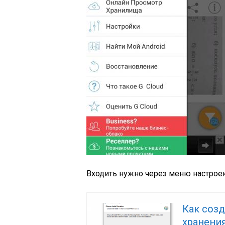
Входить нужно через меню настроек
Как соз
хранени