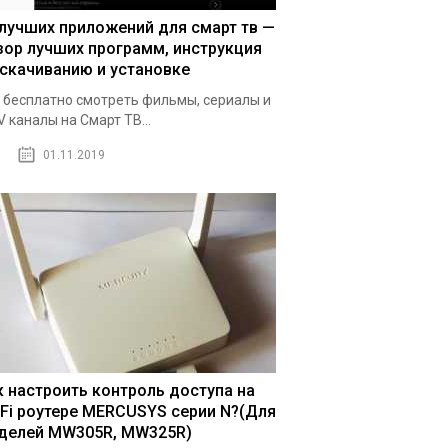
 лучших приложений для смарт тв —
зор лучших программ, инструкция
 скачиванию и установке
 бесплатно смотреть фильмы, сериалы и
V каналы на Смарт ТВ...
01.11.2019
к настроить контроль доступа на
-Fi роутере MERCUSYS серии N?(Для
делей MW305R, MW325R)