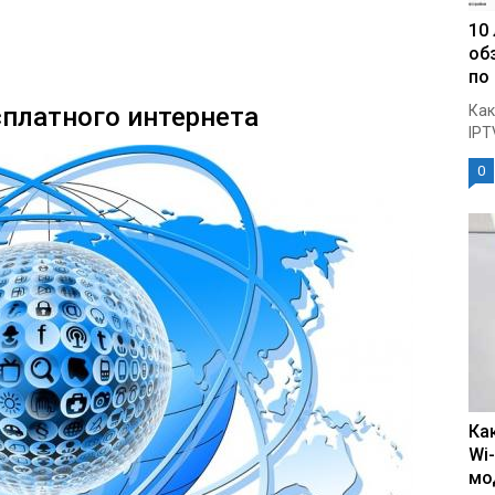
10
об
по
платного интернета
Как
IPT
0
Ка
Wi
мо