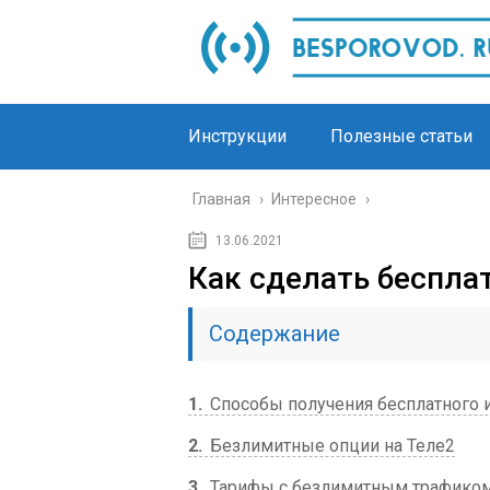
Инструкции
Полезные статьи
Главная
›
Интересное
›
13.06.2021
Как сделать беспла
Содержание
1
Способы получения бесплатного 
2
Безлимитные опции на Теле2
3
Тарифы с безлимитным трафико