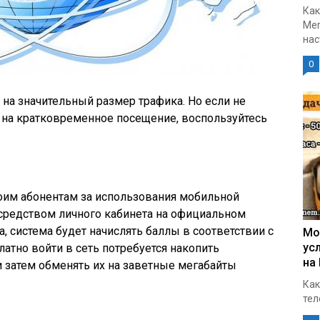
Как
Mer
нас
0
на значительный размер трафика. Но если не
 на кратковременное посещение, воспользуйтесь
воим абонентам за использования мобильной
осредством личного кабинета на официальном
а, система будет начислять баллы в соответствии с
Мо
ус
атно войти в сеть потребуется накопить
на
 затем обменять их на заветные мегабайты
Как
тел