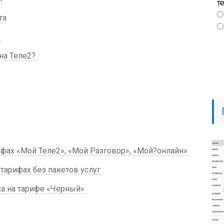
т
та
?
на Теле2?
ифах «Мой Теле2», «Мой Разговор», «Мой?онлайн»
тарифах без пакетов услуг
а на тарифе «Черный»