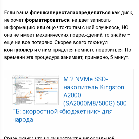
Если ваша
флешка
перестала
определяться
как диск,
не хочет
форматироваться
, не дает записать
информацию или еще что-то там с ней случилось, НО
она не имеет механических повреждений, то знайте –
еще не все потеряно. Скорее всего глюкнул
контроллер
и с ним придется немного повозиться. По
времени эта процедура занимает, примерно, 5 минут.
M.2 NVMe SSD-
накопитель Kingston
A2000
(SA2000M8/500G) 500
ГБ: скоростной «бюджетник» для
народа
Сразу скажу, что не существует универсальной