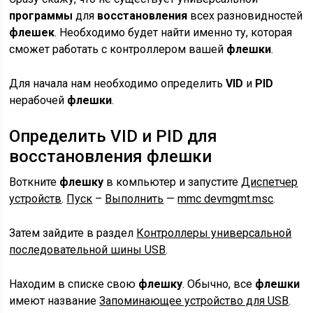
программы
для
восстановления
всех разновидностей
флешек
. Необходимо будет найти именно ту, которая
сможет работать с контроллером вашей
флешки
.
Для начала нам необходимо определить
VID
и
PID
нерабочей
флешки
.
Определить VID и PID для
восстановления флешки
Воткните
флешку
в компьютер и запустите
Диспетчер
устройств
.
Пуск
–
Выполнить
—
mmc devmgmt.msc
.
Затем зайдите в раздел
Контроллеры универсальной
последовательной шины USB
.
Находим в списке свою
флешку
. Обычно, все
флешки
имеют название
Запоминающее устройство для USB
.