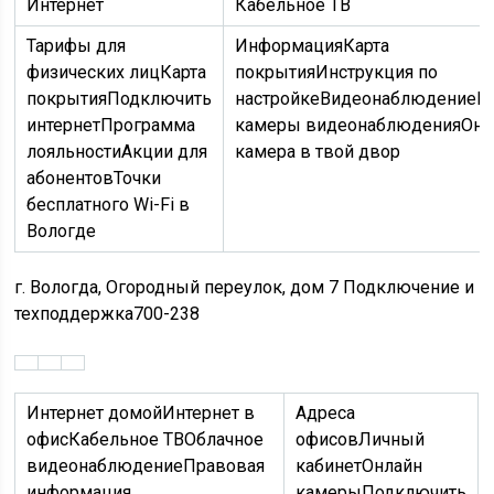
Интернет
Кабельное ТВ
Тарифы для
ИнформацияКарта
физических лицКарта
покрытияИнструкция по
покрытияПодключить
настройке
Видеонаблюдение
Г
интернетПрограмма
камеры видеонаблюденияОнл
лояльностиАкции для
камера в твой двор
абонентовТочки
бесплатного Wi-Fi в
Вологде
г. Вологда, Огородный переулок, дом 7 Подключение и
техподдержка700-238
Интернет домойИнтернет в
Адреса
офисКабельное ТВОблачное
офисовЛичный
видеонаблюдениеПравовая
кабинетОнлайн
информация
камерыПодключить