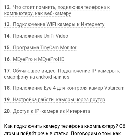
12
Что стоит помнить, подключая телефона к
компьютеру, как веб-камеру
13
Подключение WiFi камеры к Интернету
14
Приложение UniFi Video
15
Программа TinyCam Monitor
16
MEyePro и MEyeProHD
17
Обучающее видео: Подключение IP камеры к
смартфону на android или ios
18
Приложение Eye 4 для контроля камер Vstarcam
19
Настройка работы камеры через роутер
20
Доступ к IP-камере из Интернета
Как подключить камеру телефона ккомпьютеру? Об
этом и пойдёт речь в статье. Поговорим о том, как