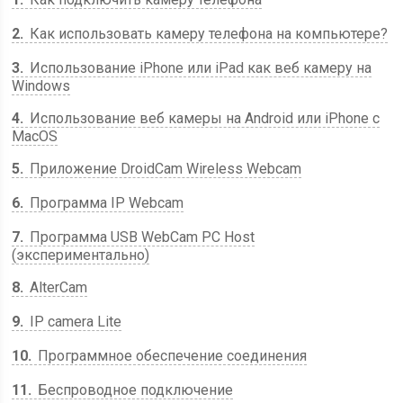
2
Как использовать камеру телефона на компьютере?
3
Использование iPhone или iPad как веб камеру на
Windows
4
Использование веб камеры на Android или iPhone с
MacOS
5
Приложение DroidCam Wireless Webcam
6
Программа IP Webcam
7
Программа USB WebCam PC Host
(экспериментально)
8
AlterCam
9
IP camera Lite
10
Программное обеспечение соединения
11
Беспроводное подключение