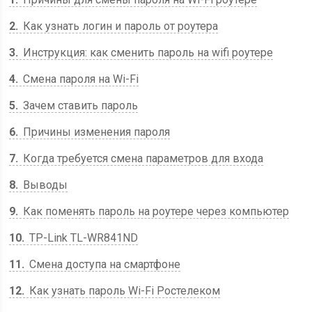
2
Как узнать логин и пароль от роутера
3
Инструкция: как сменить пароль на wifi роутере
4
Смена пароля на Wi-Fi
5
Зачем ставить пароль
6
Причины изменения пароля
7
Когда требуется смена параметров для входа
8
Выводы
9
Как поменять пароль на роутере через компьютер
10
TP-Link TL-WR841ND
11
Смена доступа на смартфоне
12
Как узнать пароль Wi-Fi Ростелеком