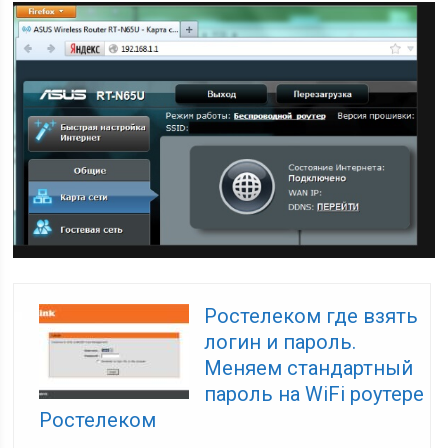
Ростелеком где взять
логин и пароль.
Меняем стандартный
пароль на WiFi роутере
Ростелеком