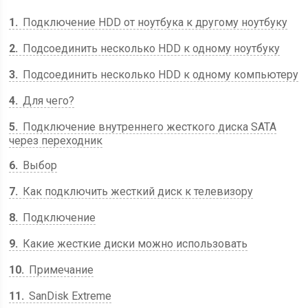
1
Подключение HDD от ноутбука к другому ноутбуку
2
Подсоединить несколько HDD к одному ноутбуку
3
Подсоединить несколько HDD к одному компьютеру
4
Для чего?
5
Подключение внутреннего жесткого диска SATA
через переходник
6
Выбор
7
Как подключить жесткий диск к телевизору
8
Подключение
9
Какие жесткие диски можно использовать
10
Примечание
11
SanDisk Extreme