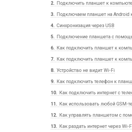
2
Подключить планшет к компьюте
3
Подключаем планшет на Android 
4
Синхронизация через USB
5
Подключение планшета с помощ
6
Как подключить планшет к компь
7
Как подключить планшет к компь
8
Устройство не видит Wi-Fi
9
Как подключить телефон к планш
10
Как подключить интернет с теле
11
Как использовать любой GSM-те
12
Как управлять планшетом с по
13
Как раздать интернет через Wi-F