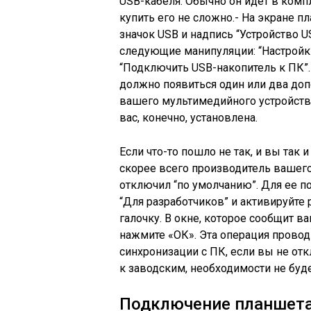
USB-кабеля. Обычно он идет в ком
купить его не сложно.- На экране 
значок USB и надпись “Устройство U
следующие манипуляции: “Настройки
“Подключить USB-накопитель к ПК”.
должно появиться один или два до
вашего мультимедийного устройства
вас, конечно, установлена.
Если что-то пошло не так, и вы так 
скорее всего производитель вашег
отключил “по умолчанию”. Для ее п
“Для разработчиков” и активируйте 
галочку. В окне, которое сообщит 
нажмите «ОК». Эта операция провод
синхронизации с ПК, если вы не от
к заводским, необходимости не буде
Подключение планшет