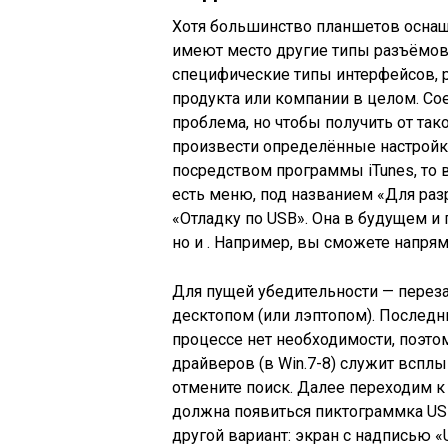
Хотя большинство планшетов оснащен
имеют место другие типы разъёмов.
специфические типы интерфейсов, р
продукта или компании в целом. Со
проблема, но чтобы получить от та
произвести определённые настройки
посредством программы iTunes, то в
есть меню, под названием «Для ра
«Отладку по USB». Она в будущем и
но и . Например, вы сможете напря
Для пущей убедительности — переза
десктопом (или лэптопом). Последн
процессе нет необходимости, поэто
драйверов (в Win.7-8) служит вспл
отмените поиск. Далее переходим 
должна появиться пиктограммка USB
другой вариант: экран с надписью 