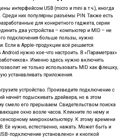
ы интерфейсом USB (micro и mini в т.ч.), иногда
 Среди них популярны разъёмы PIN. Также есть
азработанные для конкретного гаджета, серии
единить два устройства – компьютер и MID – не
кого подключения больше пользы, нужно
. Если в Apple-продукции всё решается
 Android нужно кое-что настроить. В «Параметрах»
зработчиков». Именно здесь нужно включить
 позволит не только использовать MID как флешку,
мую устанавливать приложения.
грузите устройство. Произведите подключение с
ий начнёт подыскивать драйвера, но в этом
му смело его прерываем. Свидетельством поиска
ывающее окно возле часов. Кликните по нему и
к сенсорному микрокомпьютеру. К этому времени
. Её нужно, естественно, нажать. Может быть и
«USB-подключение установлено» и кнопкой