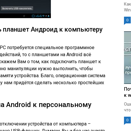
Как
Win
0
ь планшет Андроид к компьютеру
а PC потребуется специальное программное
ействий, то с планшетами на Android всё
скажем Вам о том, как подключить планшет к
нно манипуляции нужно выполнить, чтобы
амяти устройства. Благо, операционная система
му нам придётся сделать несколько простейших
По
к w
 Android к персональному
Оши
что
0
 отключении устройства от компьютера –
ную USB-флешку. Думаем, Вы и без нас знаете,