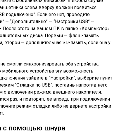
плекте с мобильным девайсом. В любом случае
планшетника слева вверху должен появиться
SB подключено”. Если его нет, проведите
” — “Дополнительно” — “Настройки USB” —
- После этого на вашем ПК в папке «Компьютер»
полнительных диска. Первый — флеш-память
, второй — дополнительная SD-память, если она у
и не смогли синхронизировать оба устройства,
о мобильного устройства эту возможность
одключения зайдите в “Настройки”, выберите пункт
режим “Отладка по USB”, поставив напротив него
вам о включении режима внешнего накопителя,
ится раз, и повторять ее впредь при подключении
ключите режим отладки либо не вернете настройки
т.
а с помощью шнура