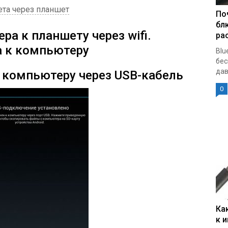
ета через планшет
По
бл
а к планшету через wifi.
ра
 к компьютеру
Blu
бес
дав
 компьютеру через USB-кабель
0
Ка
к 