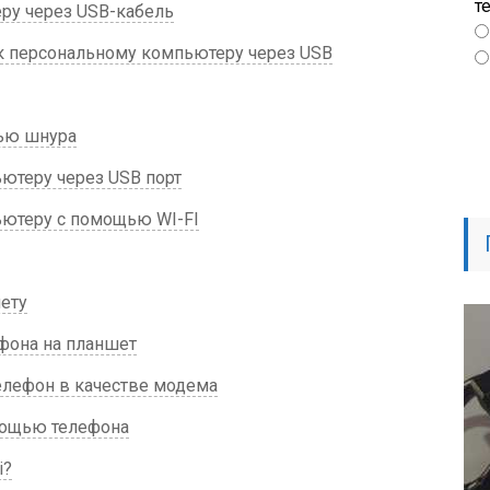
т
ру через USB-кабель
к персональному компьютеру через USB
ью шнура
ютеру через USB порт
ютеру с помощью WI-FI
ету
фона на планшет
лефон в качестве модема
мощью телефона
i?