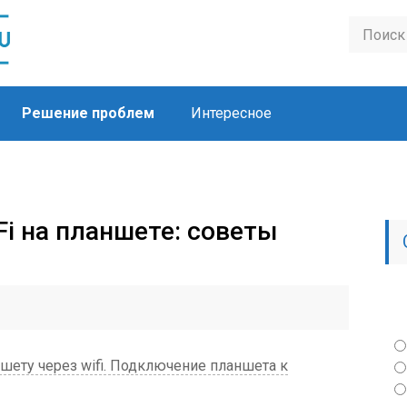
Решение проблем
Интересное
i на планшете: советы
ету через wifi. Подключение планшета к