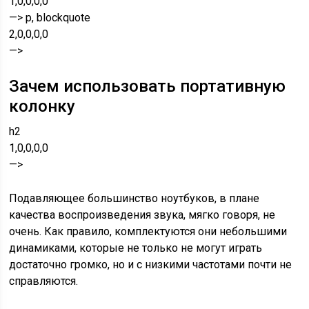
1,0,0,0,0
—> p, blockquote
2,0,0,0,0
—>
Зачем использовать портативную
колонку
h2
1,0,0,0,0
—>
Подавляющее большинство ноутбуков, в плане
качества воспроизведения звука, мягко говоря, не
очень. Как правило, комплектуются они небольшими
динамиками, которые не только не могут играть
достаточно громко, но и с низкими частотами почти не
справляются.