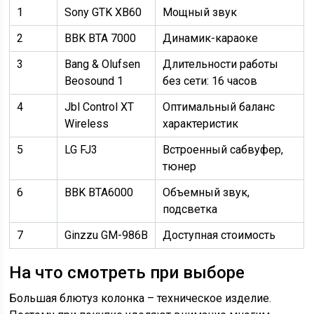
1
Sony GTK XB60
Мощный звук
2
BBK BTA 7000
Динамик-караоке
3
Bang & Olufsen
Длительности работы
Beosound 1
без сети: 16 часов
4
Jbl Control XT
Оптимальный баланс
Wireless
характеристик
5
LG FJ3
Встроенный сабвуфер,
тюнер
6
BBK BTA6000
Объемный звук,
подсветка
7
Ginzzu GM-986B
Доступная стоимость
На что смотреть при выборе
Большая блютуз колонка – техническое изделие.