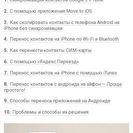
2
С помощью приложения Move to iOS
3
Как скопировать контакты с телефона Android на
iPhone без синхронизации
4
Перенос контактов на iPhone по Wi-Fi и Bluetooth
5
Как перенести контакты СИМ-карты
6
С помощью «Яндекс.Переезд»
7
Перенос контактов на iPhone c помощью iTunes
8
Перенос контактов с андроида на айфон — Проще
простого!
9
Способы переноса приложений на Андроиде
10
Проблемы и способы их решения