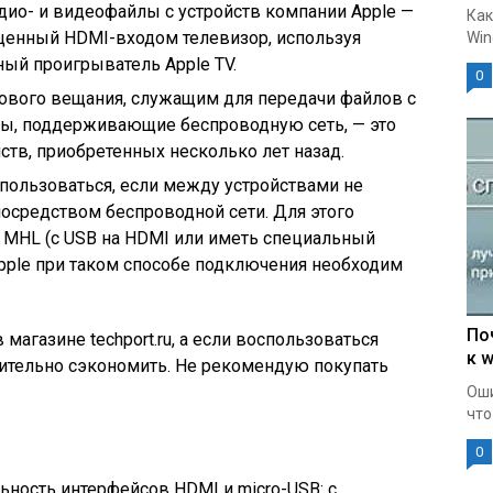
ио- и ви­деофайлы с устройств компании Apple —
Как
нащенный HDMI-входом телевизор, используя
Win
й проигрыватель Apple TV.
0
кового вещания, служащим для передачи файлов с
ы, поддерживающие беспроводную сеть, — это
ств, приобретенных несколько лет назад.
ользоваться, если между устройствами не
посредством беспроводной сети. Для этого
MHL (с USB на HDMI или иметь специальный
Apple при таком способе подключения необходим
По
магазине techport.ru, а если воспользоваться
к w
чительно сэкономить. Не рекомендую покупать
Оши
что
0
ность интерфейсов HDMI и micro-USB: с