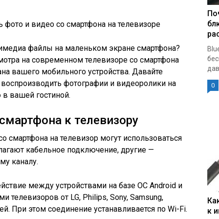
По
бл
ь фото и видео со смартфона на телевизоре
ра
имедиа файлы на маленьком экране смартфона?
Blu
бес
осмотра на современном телевизоре со смартфона
дав
ана вашего мобильного устройства. Давайте
воспроизводить фотографии и видеоролики на
0
 в вашей гостиной.
смартфона к телевизору
со смартфона на телевизор могут использоваться
лагают кабельное подключение, другие —
му каналу.
ствие между устройствами на базе ОС Android и
телевизоров от LG, Philips, Sony, Samsung,
Ка
ей. При этом соединение устанавливается по Wi-Fi.
к 