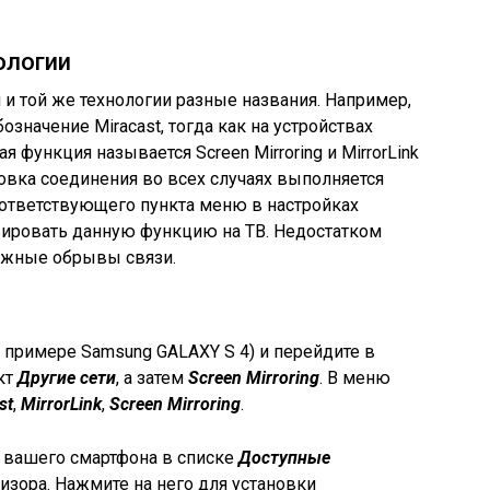
ологии
и той же технологии разные названия. Например,
бозначение Miracast, тогда как на устройствах
 функция называется Screen Mirroring и MirrorLink
новка соединения во всех случаях выполняется
ответствующего пункта меню в настройках
вировать данную функцию на ТВ. Недостатком
можные обрывы связи.
а примере Samsung GALAXY S 4) и перейдите в
кт
Другие сети
, а затем
Screen Mirroring
. В меню
st
,
MirrorLink
,
Screen Mirroring
.
е вашего смартфона в списке
Доступные
изора. Нажмите на него для установки