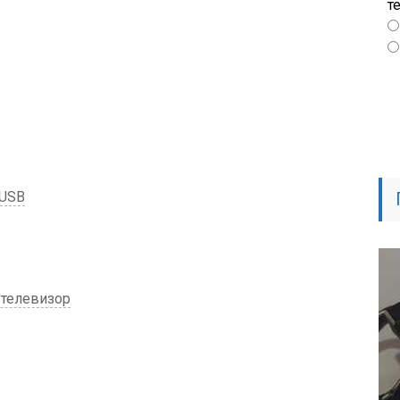
т
 USB
 телевизор