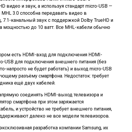
видео и звук, а используя стандарт micro-USB —
 MHL 3.0 способна передавать видео в
ц, 7.1-канальный звук с поддержкой Dolby TrueHD и
ва мощностью до 10 ватт. Все MHL-кабели обычно
ором есть HDMI-вход для подключения HDMI-
cro-USB для подключения внешнего питания (без
о-напросто не будет работать) и выход micro-USB
ующему разъёму смартфона. Недостаток: требует
дника ещё двух кабелей.
апрямую соединять HDMI-выход телевизора и
ятор смартфона при этом заряжается
бель, и устройство не требует внешнего питания,
ддерживают далеко не все модели телевизоров.
эксклюзивная разработка компании Samsung, их