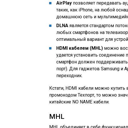
AirPlay
позволяет передавать ауд
таких, как iPhone, на любой ос
домашнюю сеть и мультимедийны
DLNA
является стандартом пото
любых смартфонов на телевизор
оптимальный вариант для устрой
HDMI кабелем (MHL)
можно восп
удается установить соединение 
смартфон должен поддерживать 
порт). Для гаджетов Samsung и 
переходник.
Кстати, HDMI кабели можно купить в 
промокодом Техпорт, то можно зна
китайские NO NAME кабели.
MHL
MHL объединяет в себе функциональ