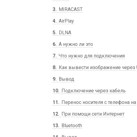
3
MIRACAST
4
AirPlay
5
DLNA
6
А нужно ли это
7
Что нужно для подключения
8
Как вывести изображение через
9
Вывод
10
Подключение через кабель
11
Перенос носителя с телефона на
12
При помощи сети Интернет
13
Bluetooth