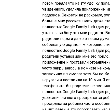
потом поняла что на эту удочку попа
увиденного, удалила приложение, и
подарков. Секреты не раскрыла, руг
больше мне рассказывать, дпже ста
полностьюGoogle Family Link (для ро
ужас слава богу что мои родител…Бо
родители норм и даже о таком думат
соболезную родителям которые этим
полностьюGoogle Family Link (для ро
родители установили мне это прило
приложение и поставили ограничени
часто закрываюсь в комнате не хоч
заглючило и я смогла хотя-бы по-б
наругали и поставили на 10 мин. Я с
телефон что-бы родители не звонили
полностьюGoogle Family Link (для ро
уважения личного пространства ре
пространства ребенка часто особен
наших детей, а это порождает у нас