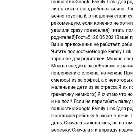
полностьюGoogle Family Link (для ро
лишь хуже стало, ребенок вечно…Лю
вечно грустный, отношения стали хуже
рекомендую, если конечно не хотите
удалили сразу повеселел)Читать пол
родителей)
Гость
51
26.05.2021
Ваше п
Ваше приложении не работает, ребе
Читать полностьюGoogle Family Link 
хорошое для родителей. Можно сле
Можно следить за реб›нком, ограничи
приложению сложно, но можно Прив
смеюсь( из за рофла), а с некотор
маленькие дети из за стресса.Я их 
граматику немного:) Я считаю что но
и не пол!! Если не перегибать палку
полностьюGoogle Family Link (для ро
Поставила ребенку 5 часов в день.
день. Сначала жаловалась, но пото
веревку. Сначала я и вправду подум