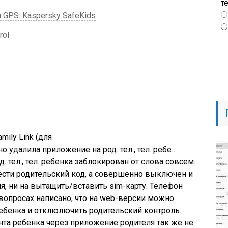
т
 GPS: Kaspersky SafeKids
rol
mily Link (для
о удалила приложение на род. тел., тел. ребе…
 тел., тел. ребенка заблокирован от слова совсем.
ести родительский код, а совершенно выключен и
я, ни на вытащить/вставить sim-карту. Телефон
 вопросах написано, что на web-версии можно
ебенка и отклюлючить родительский контроль.
унта ребенка через приложение родителя так же не