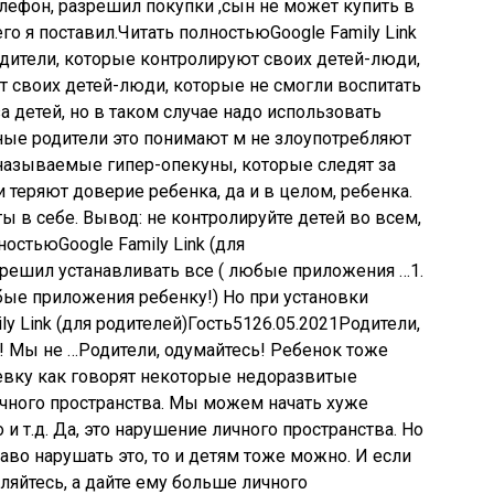
телефон, разрешил покупки ,сын не может купить в
его я поставил.Читать полностьюGoogle Family Link
дители, которые контролируют своих детей-люди,
 своих детей-люди, которые не смогли воспитать
а детей, но в таком случае надо использовать
ные родители это понимают м не злоупотребляют
 называемые гипер-опекуны, которые следят за
теряют доверие ребенка, да и в целом, ребенка.
ы в себе. Вывод: не контролируйте детей во всем,
ностьюGoogle Family Link (для
азрешил устанавливать все ( любые приложения …1.
бые приложения ребенку!) Но при установки
y Link (для родителей)
Гость
51
26.05.2021
Родители,
! Мы не …Родители, одумайтесь! Ребенок тоже
евку как говорят некоторые недоразвитые
личного пространства. Мы можем начать хуже
о и т.д. Да, это нарушение личного пространства. Но
во нарушать это, то и детям тоже можно. И если
вляйтесь, а дайте ему больше личного