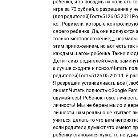
ребенка, и то посадив на ноль его 
игре за 70 рублей, а разрешение у н
(для родителей)
Гость
51
26.05.2021
Ро
ко…Родители, которые контролируют
своего ребенка. Да, они волнуются з
только местоположение,_, нормаль
этим приложением, но вот есть так
каждым шагом ребенка. Такие люди 
Дети таких родителей очень замкнут
а лучше сходите к психолЧитать пол
родителей)
Гость
51
26.05.2021
1. Я р
Я разрешил устанавливать все ( лю
пишет Читать полностьюGoogle Famil
одумайтесь! Ребенок тоже личность
личность! Мы не берем мыло и вер
личности. нам реально не хватает 
учиться, делать то что вам неприятн
если родители думают что имеют пра
ребенку становится хуже, то не уди