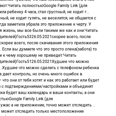
ают.Читать полностьюGoogle Family Link (для
ла ребенку 4 часа, стал грустный, не ходит г…
ный, не ходит гулять, не веселится, не общается с
гда заметила убрала это приложение к черту. У
я жизнь, мы все были такими же как и они.Читать
дителей)
Гость
53
26.05.2021
скорее всего, после
корее всего, после скачивания этого приложения
 Если вы думаете что это просто опека(забота) то
ни к чему хорошему не приведет.Читать
дителей)
Гость
51
26.05.2021
Худшее что можно
 …Худшее что можно сделать с телефоном ребенка
а дает контроль, но очень много ошибок в
что они от тебя хотят и как это работает или будет
ем с подтверждениями/настройками и объединят
ка будет ваш календарь и ваши контакты, а они
тьюGoogle Family Link (для
 ужас а не приложение, точно может отследить …
о может отследить только местоположение