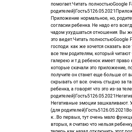
помогает.Читать полностьюGoogle Fa
родителей)
Гость
51
26.05.2021
Прилож
Приложение нормальное, но, родите
согласии ребенка. Не надо его всег
чадом ухудшаться отношения. Вы ж
это ведет.Читать полностьюGoogle Fa
господи. как же хочется сказать все
все тем родителям, который читают
галерею и т.д ребенок имеет право
которые скачали это приложение, по
получите он станет еще больше от в
скрывать от все. очень стыдно за т
ребенка, а говорят что это из-за те
родителей)
Гость
51
26.05.2021
Негати
Негативные эмоции зашкаливают. Ус
(для родителей)
Гость
51
26.05.2021
Во
к…Во первых, тут очень мало функци
вторых, я считаю что нельзя ребенк
теперь как назад отключить этот ро