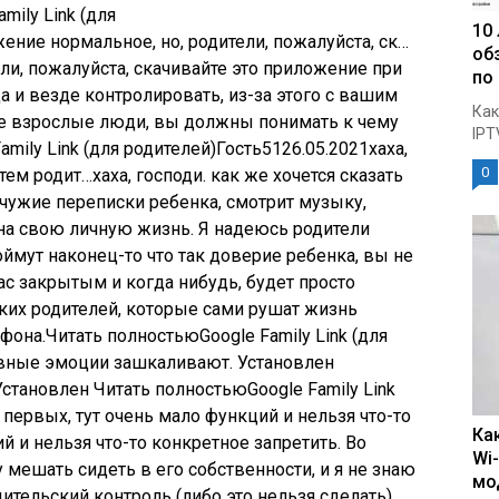
mily Link (для
10
ение нормальное, но, родители, пожалуйста, ск…
об
ли, пожалуйста, скачивайте это приложение при
по
да и везде контролировать, из-за этого с вашим
Как
е взрослые люди, вы должны понимать к чему
IPT
mily Link (для родителей)
Гость
51
26.05.2021
хаха,
0
 тем родит…хаха, господи. как же хочется сказать
 чужие переписки ребенка, смотрит музыку,
 на свою личную жизнь. Я надеюсь родители
ймут наконец-то что так доверие ребенка, вы не
ас закрытым и когда нибудь, будет просто
аких родителей, которые сами рушат жизнь
лефона.Читать полностьюGoogle Family Link (для
вные эмоции зашкаливают. Установлен
тановлен Читать полностьюGoogle Family Link
 первых, тут очень мало функций и нельзя что-то
Ка
й и нельзя что-то конкретное запретить. Во
Wi
у мешать сидеть в его собственности, и я не знаю
мо
дительский контроль (либо это нельзя сделать).