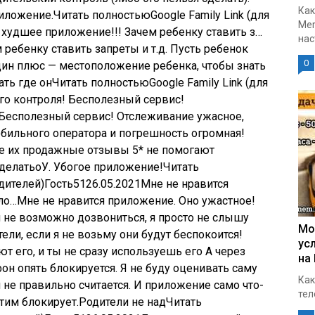
Как
иложение.Читать полностьюGoogle Family Link (для
Mer
 худшее приложение!!! Зачем ребенку ставить з…
нас
ребенку ставить запреты и т.д. Пусть ребенок
0
дин плюс — местоположение ребенка, чтобы знать
ать где онЧитать полностьюGoogle Family Link (для
го контроля! Бесполезный сервис!
Бесполезный сервис! Отслеживание ужасное,
бильного оператора и погрешность огромная!
е их продажные отзывы 5* не помогают
елатьоУ. Убогое приложение!Читать
дителей)
Гость
51
26.05.2021
Мне не нравится
ло…Мне не нравится приложение. Оно ужастное!
я не возможно дозвониться, я просто не слышу
Мо
ели, если я не возьму они будут беспокоится!
ус
 его, и ты не сразу используешь его А через
на
он опять блокируется. Я не буду оценивать саму
Как
не правильно считается. И приложение само что-
тел
стим блокирует.Родители не надЧитать