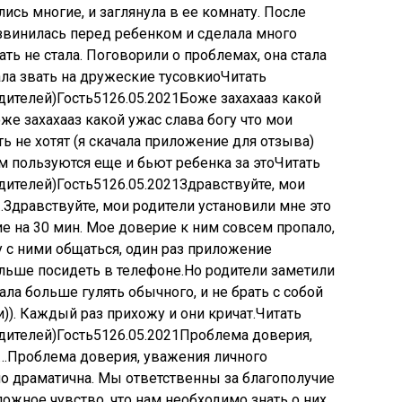
лись многие, и заглянула в ее комнату. После
звинилась перед ребенком и сделала много
ать не стала. Поговорили о проблемах, она стала
ла звать на дружеские тусовкиоЧитать
дителей)
Гость
51
26.05.2021
Боже захахааз какой
же захахааз какой ужас слава богу что мои
ь не хотят (я скачала приложение для отзыва)
 пользуются еще и бьют ребенка за этоЧитать
дителей)
Гость
51
26.05.2021
Здравствуйте, мои
…Здравствуйте, мои родители установили мне это
е на 30 мин. Мое доверие к ним совсем пропало,
у с ними общаться, один раз приложение
ольше посидеть в телефоне.Но родители заметили
тала больше гулять обычного, и не брать с собой
)). Каждый раз прихожу и они кричат.Читать
дителей)
Гость
51
26.05.2021
Проблема доверия,
б…Проблема доверия, уважения личного
но драматична. Мы ответственны за благополучие
 ложное чувство, что нам необходимо знать о них