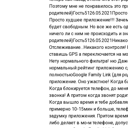
Поэтому мне не понравилось это пр
родителей)
Гость
51
26.05.2021
Просто
Просто худшее приложение!!! Зачем 
будет свободным. Но все же есть о
ничего ли с ним не происходить и зн
родителей)
Гость
51
26.05.2021
Никако
Отслеживание…Никакого контроля! 
ставишь GPS а переключается на мо
Нету нормального фильтра! ню Даж
нормальный рейтинг приложению сд
полностьюGoogle Family Link (для ро
приложение. Оно ужастное! Когда б
Когда блокируется телефон, до мен
звонка! А притом когда звонят родит
Когда вышло время и тебе добавляют
примерно 10-15мин и больше, телеф
задумку приложения. Притом время 
либо делает в мо›м телефоне, допу