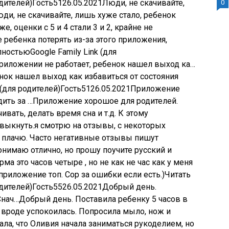
дителей)
Гость
51
26.05.2021
Люди, не скачивайте,
0
ди, не скачивайте, лишь хуже стало, ребенок
, оценки с 5 и 4 стали 3 и 2, крайне не
 ребенка потерять из-за этого приложения,
ностьюGoogle Family Link (для
риложении не работает, ребенок нашел выход ка…
нок нашел выход как избавиться от состояния
(для родителей)
Гость
51
26.05.2021
Приложение
дить за …Приложение хорошое для родителей.
вать, делать время сна и т.д. К этому
ыкнуть.я смотрю на отзывы, с некоторых
ых плачю. Часто негативные отзывы пишут
понимаю отлично, но прошу поучите русский и
рма это часов четыре , но не как не час как у меня
 приложение топ. Сор за ошибки если есть.)Читать
дителей)
Гость
55
26.05.2021
Добрый день.
 Снач…Добрый день. Поставила ребенку 5 часов в
м вроде успокоилась. Попросила мыло, нож и
ала, что Оливия начала заниматься рукоделием, но