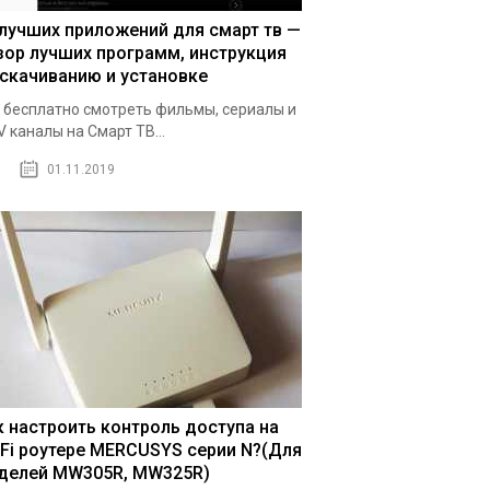
 лучших приложений для смарт тв —
зор лучших программ, инструкция
 скачиванию и установке
 бесплатно смотреть фильмы, сериалы и
V каналы на Смарт ТВ...
01.11.2019
к настроить контроль доступа на
-Fi роутере MERCUSYS серии N?(Для
делей MW305R, MW325R)