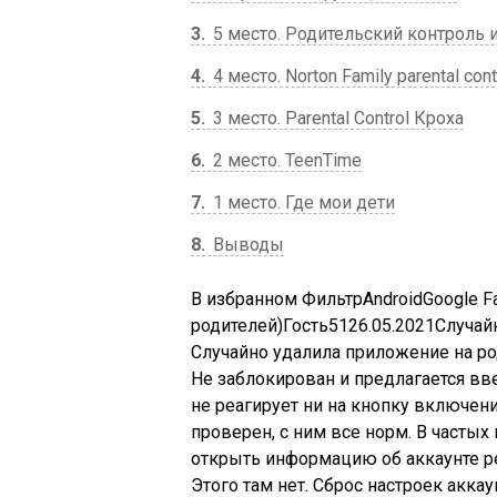
3
5 место. Родительский контроль и
4
4 место. Norton Family parental cont
5
3 место. Parental Control Кроха
6
2 место. TeenTime
7
1 место. Где мои дети
8
Выводы
В избранном
Фильтр
Android
Google Fa
родителей)
Гость
51
26.05.2021
Случайн
Случайно удалила приложение на род.
Не заблокирован и предлагается вв
не реагирует ни на кнопку включени
проверен, с ним все норм. В частых
открыть информацию об аккаунте р
Этого там нет. Сброс настроек акка