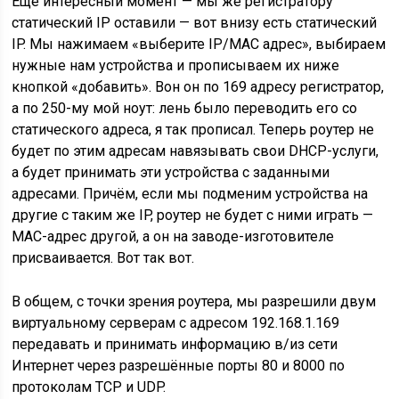
Ещё интересный момент — мы же регистратору
статический IP оставили — вот внизу есть статический
IP. Мы нажимаем «выберите IP/MAC адрес», выбираем
нужные нам устройства и прописываем их ниже
кнопкой «добавить». Вон он по 169 адресу регистратор,
а по 250-му мой ноут: лень было переводить его со
статического адреса, я так прописал. Теперь роутер не
будет по этим адресам навязывать свои DHCP-услуги,
а будет принимать эти устройства с заданными
адресами. Причём, если мы подменим устройства на
другие с таким же IP, роутер не будет с ними играть —
MAC-адрес другой, а он на заводе-изготовителе
присваивается. Вот так вот.
В общем, с точки зрения роутера, мы разрешили двум
виртуальному серверам с адресом 192.168.1.169
передавать и принимать информацию в/из сети
Интернет через разрешённые порты 80 и 8000 по
протоколам TCP и UDP.