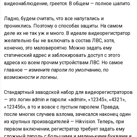
видеонаблюдение, греется. В общем — полное шапито.
Ладно, будем считать, что все напугались и
прониклись. Поэтому о способах защиты. На самом
деле их не так уж и много. В идеале видеорегистратор
желательно бы не включать в состав ЛВС, хотя,
конечно, это маловероятно. Можно задать ему
статический адрес и заблокировать доступ с этого
адреса ко всем прочим устройствам ЛВС. Но самое
главное —
измените пароли по умолчанию, по
возможности и логины
.
Стандартный заводской набор для видеорегистраторов
— это логин admin и пароли: «admin», «12345», «4321»,
«123456», а то и вовсе с пустым паролем. Правда,
после многих случаев взлома, зачесался наконец один
из крупных производителей — Hikvision. Теперь, при
первом включении, регистратор требует задать ему
сложный пароль с большими и маленькими буквами и