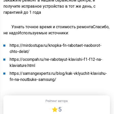
Закажите ремонт в нашем сервисном центре, и
получите исправное устройство в тот же день, с
гарантией до 1 года
Узнать точное время и стоимость ремонта
Спасибо,
не надо
Используемые источники:
https://mirdostupa.ru/knopka-fn-rabotaet-naoborot-
chto-delat/
https://ocompah.ru/ne-rabotayut-klavishi-f1-f12-na-
klaviature.html
https://samsngexperts.ru/blog/kak-vklyuchit-klavishu-
fn-na-noutbuke-samsung/
Рейтинг автора
5