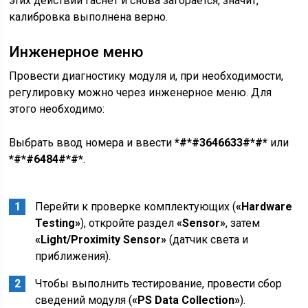
этих действий гаснет и снова загорается, значит,
калибровка выполнена верно.
Инженерное меню
Провести диагностику модуля и, при необходимости,
регулировку можно через инженерное меню. Для
этого необходимо:
Выбрать ввод номера и ввести
*#*#3646633#*#*
или
*#*#6484#*#*
.
Перейти к проверке комплектующих (
«Hardware
Testing»
), откройте раздел
«Sensor»
, затем
«Light/Proximity Sensor»
(датчик света и
приближения).
Чтобы выполнить тестирование, провести сбор
сведений модуля (
«PS Data Collection»
).