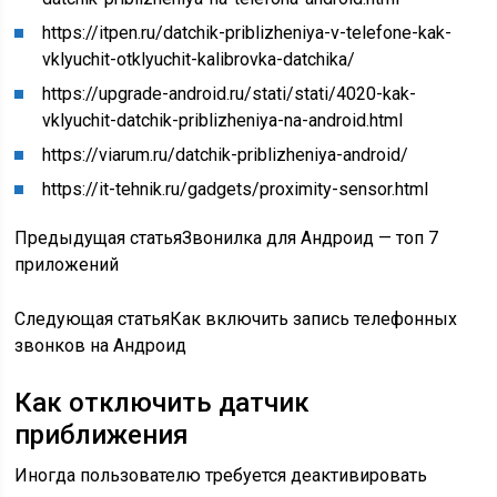
https://itpen.ru/datchik-priblizheniya-v-telefone-kak-
vklyuchit-otklyuchit-kalibrovka-datchika/
https://upgrade-android.ru/stati/stati/4020-kak-
vklyuchit-datchik-priblizheniya-na-android.html
https://viarum.ru/datchik-priblizheniya-android/
https://it-tehnik.ru/gadgets/proximity-sensor.html
Предыдущая статьяЗвонилка для Андроид — топ 7
приложений
Следующая статьяКак включить запись телефонных
звонков на Андроид
Как отключить датчик
приближения
Иногда пользователю требуется деактивировать