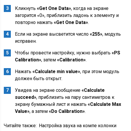
Кликнуть
«Get One Data»
, когда на экране
загорится «0», приблизить ладонь к элементу и
повторно нажать
«Get One Data»
.
Если на экране высветится число
«255»
, модуль
исправен.
Чтобы провести настройку, нужно выбрать
«PS
Calibration»
, затем
«Calibration»
.
Нажать
«Calculate min value»
, при этом модуль
должен быть открыт.
Увидев на экране сообщение
«Calculate
succeed»
, приблизить на пару сантиметров к
экрану бумажный лист и нажать
«Calculate Max
Value»
, а затем
«Do Calibration»
.
Читайте также:
Настройка звука на компе колонки