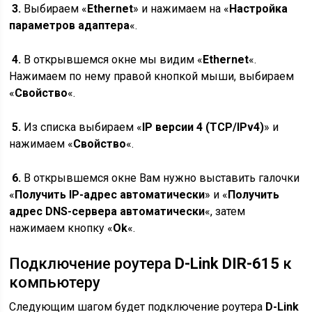
3.
Выбираем «
Ethernet
» и нажимаем на «
Настройка
параметров адаптера
«.
4.
В открывшемся окне мы видим «
Ethernet
«.
Нажимаем по нему правой кнопкой мыши, выбираем
«
Свойство
«.
5.
Из списка выбираем «
IP версии 4 (TCP/IPv4)
» и
нажимаем «
Свойство
«.
6.
В открывшемся окне Вам нужно выставить галочки
«
Получить IP-адрес автоматически
» и «
Получить
адрес DNS-сервера автоматически
«, затем
нажимаем кнопку «
Ok
«.
Подключение роутера
D-Link DIR-615
к
компьютеру
Следующим шагом будет подключение роутера
D-Link