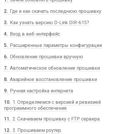
2
Где и как скачать последнюю прошивку
3
Как узнать версию D-Link DIR-615?
4
Вход в веб-интерфейс
5
Расширенные параметры конфигурации
6
Обновление прошивки вручную
7
Автоматическое обновление прошивки
8
Аварийное восстановление прошивки
9
Ручная настройка интернета
10
1. Определяемся с версией и ревизией
программного обеспечения.
11
2. Скачиваем прошивку с FTP сервера.
12
3. Прошиваем роутер.