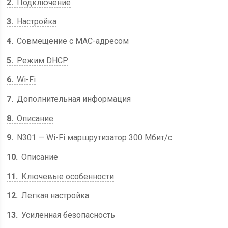
2
Подключение
3
Настройка
4
Совмещение с МАС-адресом
5
Режим DHCP
6
Wi-Fi
7
Дополнительная информация
8
Описание
9
N301 — Wi-Fi маршрутизатор 300 Мбит/с
10
Описание
11
Ключевые особенности
12
Легкая настройка
13
Усиленная безопасность