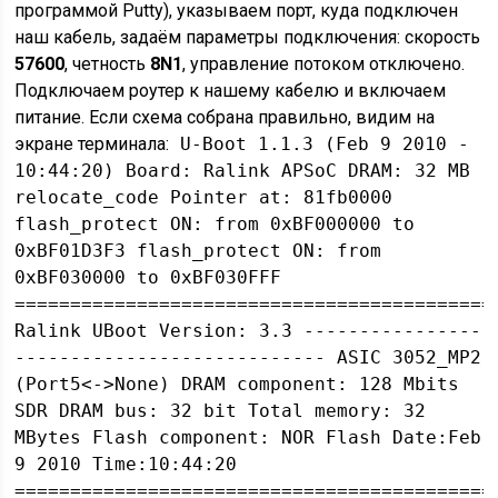
программой Putty), указываем порт, куда подключен
наш кабель, задаём параметры подключения: скорость
57600
, четность
8N1
, управление потоком отключено.
Подключаем роутер к нашему кабелю и включаем
питание. Если схема собрана правильно, видим на
экране терминала:
U-Boot 1.1.3 (Feb 9 2010 -
10:44:20) Board: Ralink APSoC DRAM: 32 MB
relocate_code Pointer at: 81fb0000
flash_protect ON: from 0xBF000000 to
0xBF01D3F3 flash_protect ON: from
0xBF030000 to 0xBF030FFF
===========================================
Ralink UBoot Version: 3.3 ----------------
---------------------------- ASIC 3052_MP2
(Port5<->None) DRAM component: 128 Mbits
SDR DRAM bus: 32 bit Total memory: 32
MBytes Flash component: NOR Flash Date:Feb
9 2010 Time:10:44:20
===========================================