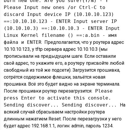
burn new one. Are you sure?(Y/N) - Y
Please Input new ones /or Ctrl-C to
discard Input device IP (10.10.10.123)
==:10.10.10.123 - ENTER Input server IP
(10.10.10.3) ==:10.10.10.3 - ENTER Input
Linux Kernel filename () ==:a.bin - имя
файла и ENTER
Предполагается, что у роутера адрес
10.10.10.123, у tftp сервера адрес 10.10.10.3 (мы
прописывали на предыдущем шаге. Если оставили
свой адрес, то укажите его, а роутеру присвойте любой
свободный из той же подсети). Загрузится прошивка,
сотрётся содержимое флешки, зальётся новая
прошивка. Всё это будет видно на экране терминала.
После прошивки роутер перезагрузится:
Please
press Enter to activate this console.
Sending discover... Sending discover...
На
всякий случай сбрасываем настройки роутера
длинным нажатием Reset. После перезагрузки у него
будет адрес 192.168.1.1, логин: admin, пароль 1234.