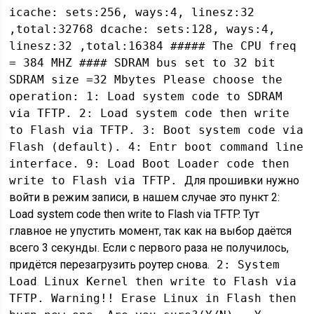
icache: sets:256, ways:4, linesz:32
,total:32768 dcache: sets:128, ways:4,
linesz:32 ,total:16384 ##### The CPU freq
= 384 MHZ #### SDRAM bus set to 32 bit
SDRAM size =32 Mbytes Please choose the
operation: 1: Load system code to SDRAM
via TFTP. 2: Load system code then write
to Flash via TFTP. 3: Boot system code via
Flash (default). 4: Entr boot command line
interface. 9: Load Boot Loader code then
write to Flash via TFTP.
Для прошивки нужно
войти в режим записи, в нашем случае это пункт 2:
Load system code then write to Flash via TFTP. Тут
главное не упустить момент, так как на выбор даётся
всего 3 секунды. Если с первого раза не получилось,
придётся перезагрузить роутер снова.
2: System
Load Linux Kernel then write to Flash via
TFTP. Warning!! Erase Linux in Flash then