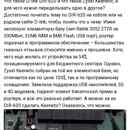
Что такое D-link DIR-620 и что такое Zyxel Keenetic, и
для чего нужно переделывать одно в другое?
Достаточно почитать тему по DIR-620 на хоботе или на
родном сайте D-link, чтобы понять что к чему. Имея
неплохую элементную базу (чип Ralink 3052 2T2R на
300Мбит, 32Мб RAM и 8Мб Flash, USB порт), роутер
подкачал в программном обеспечении — большинство
гневных отзывов относится именно к прошивке. Хотя,
чего ещё желать от устройства за 54$,
позиционируемого для бюджетного сектора. Однако,
Zyxel Keenetic собран на той же элементной базе, но
отличается как по цене 105$, так и по программному
оснащению. Заявлена поддержка USB накопителей, 3G
и 4G модемов, торрент-клиент transmission прямо в
роутере, и всё это реально работает. А можно ли из
DIR-620 сделать Keenetic? Оказалось, что можно.