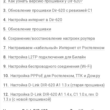
2
Как узнать версию прошивки у Dir-620?
3
Обновление прошивки Dir-620 с ревизией C1
4
Настройка интернет в Dir-620
5
Обновление прошивки
6
Сохранение/восстановление настроек роутера
7
Настраиваем «кабельный» Интернет от Ростелеком
8
Настройка L2TP подключения для Билайн
9
Настройка беспроводного соединения (Wi-Fi)
10
Настройка PPPoE для Ростелеком, ТТК и Дом.ру
11
Настойка D-Link DIR-620 A1 1.3.x (старая прошивка)
12
Настройка D-Link DIR-620 A1 1.4.x, С1 1.0.x, rev. D
1.3.x (с новой прошивкой)