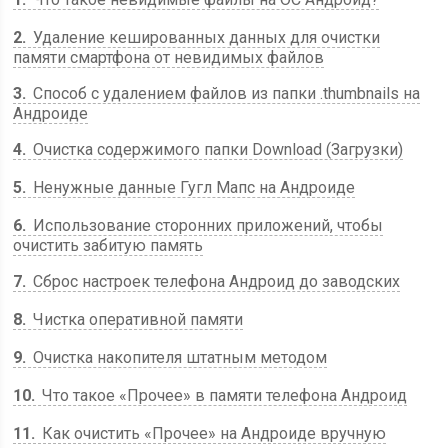
2
Удаление кешированных данных для очистки
памяти смартфона от невидимых файлов
3
Способ с удалением файлов из папки .thumbnails на
Андроиде
4
Очистка содержимого папки Download (Загрузки)
5
Ненужные данные Гугл Мапс на Андроиде
6
Использование сторонних приложений, чтобы
очистить забитую память
7
Сброс настроек телефона Андроид до заводских
8
Чистка оперативной памяти
9
Очистка накопителя штатным методом
10
Что такое «Прочее» в памяти телефона Андроид
11
Как очистить «Прочее» на Андроиде вручную