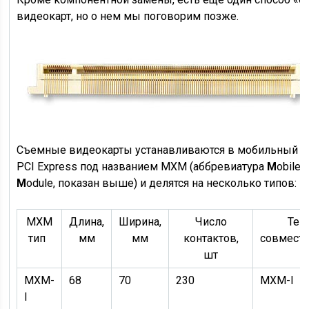
видеокарт, но о нем мы поговорим позже.
Съемные видеокарты устанавливаются в мобильный м
PCI Express под названием MXM (аббревиатура
M
obile 
M
odule, показан выше) и делятся на несколько типов:
MXM
Длина,
Ширина,
Число
Тепл
тип
мм
мм
контактов,
совмест
шт
MXM-
68
70
230
MXM-I
I