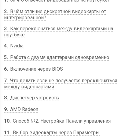
2
В чём отличие дискретной видеокарты от
интегрированной?
3
Как переключаться между видеокартами на
ноутбуке
4
Nvidia
5
Работа с двумя адаптерами одновременно
6
Включение через BIOS
7
Что делать если не получается переключаться
между видеокартами
8
Диспетчер устройств
9
AMD Radeon
10
Способ №2. Настройка Панели управления
11
Выбор видеокарты через Параметры