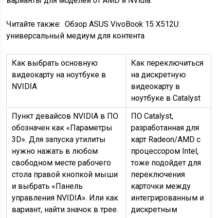
варианты для моделей от AMD и NVidia.
Читайте также:
Обзор ASUS VivoBook 15 X512U:
универсальный медиум для контента
Как выбрать основную
Как переключиться
видеокарту на ноутбуке в
на дискретную
NVIDIA
видеокарту в
ноутбуке в Catalyst
Пункт девайсов NVIDIA в ПО
ПО Catalyst,
обозначен как «Параметры
разработанная для
3D». Для запуска утилиты
карт Radeon/AMD с
нужно нажать в любом
процессором Intel,
свободном месте рабочего
тоже подойдет для
стола правой кнопкой мыши
переключения
и выбрать «Панель
карточки между
управления NVIDIA». Или как
интегрированным и
вариант, найти значок в трее.
дискретным