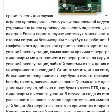
правило, есть два случая:
—
В
игровая производительность уже установленной видеок
устраивает игровая производительность видеокарты, но
из строя
Если в первом случае «хотелку» можно как-то 
втором ситуация безвыходная – ноутбук не работает. В
графического адаптера, как правило, происходит от не
условий эксплуатации, самая частая причина – перегре
видеокарты может привести ее перегрев из-за наруш
условий эксплуатации, забитой системы охлаждения и
неисправности последней. Стоит отметить, что на сего
большинство продаваемых ноутбуков имеют графическ
board», то есть, распаянные на плате. Съемные же адап
довольно редко, обычно в ноутбуках класса DTR, где у
видеокарты высокого уровня. В случае выхода из стро
распаянного на плате, замене подвергается вся «матери
дай бог, чтобы вероятная поломка произошла в гарант
Кроме компонентной замены, есть еще один способ «