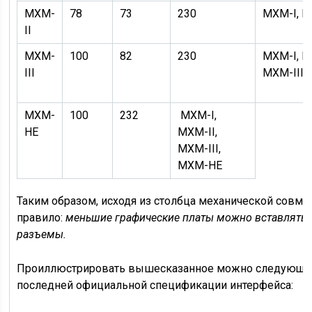
MXM-
78
73
230
MXM-I, M
II
MXM-
100
82
230
MXM-I, M
III
MXM-III
MXM-
100
232
MXM-I,
HE
MXM-II,
MXM-III,
MXM-HE
Таким образом, исходя из столбца механической совме
правило:
меньшие графические платы можно вставлять 
разъемы.
Проиллюстрировать вышесказанное можно следующим
последней официальной спецификации интерфейса: