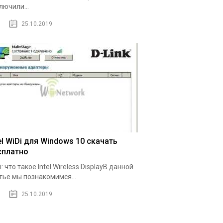
лючили...
25.10.2019
el WiDi для Windows 10 скачать
сплатно
i: что такое Intel Wireless DisplayВ данной
тье мы познакомимся...
25.10.2019