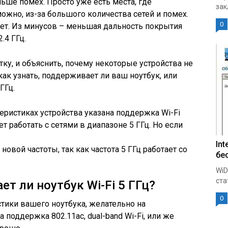
ньше помех. Просто уже есть места, где
зак
ожно, из-за большого количества сетей и помех.
0
ает. Из минусов – меньшая дальность покрытия
.4 ГГц.
ку, и объяснить, почему некоторые устройства не
и как узнать, поддерживает ли ваш ноутбук, или
ГГц.
еристиках устройства указана поддержка Wi-Fi
ет работать с сетями в диапазоне 5 ГГц. Но если
Int
и новой частоты, так как частота 5 ГГц работает со
бе
WiD
ста
ет ли ноутбук Wi-Fi 5 ГГц?
0
тики вашего ноутбука, желательно на
 поддержка 802.11ac, dual-band Wi-Fi, или же