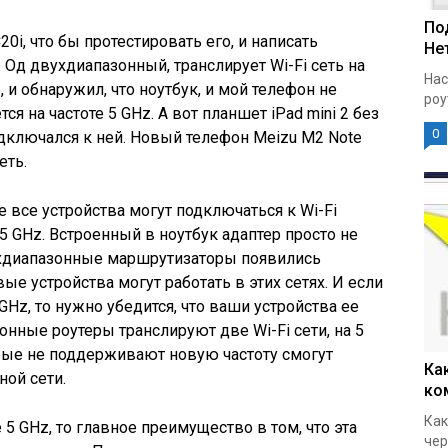
По
C20i, что бы протестировать его, и написать
Нет
 Од двухдиапазонный, транслирует Wi-Fi сеть на
Нас
, и обнаружил, что ноутбук, и мой телефон не
роу
тся на частоте 5 GHz. А вот планшет iPad mini 2 без
0
одключался к ней. Новый телефон Meizu M2 Note
еть.
е все устройства могут подключаться к Wi-Fi
 5 GHz. Встроенный в ноутбук адаптер просто не
вухдиапазонные маршрутизаторы появились
ые устройства могут работать в этих сетях. И если
GHz, то нужно убедится, что ваши устройства ее
нные роутеры транслируют две Wi-Fi сети, на 5
торые не поддерживают новую частоту смогут
Ка
ой сети.
ко
Как
е 5 GHz, то главное преимущество в том, что эта
чер