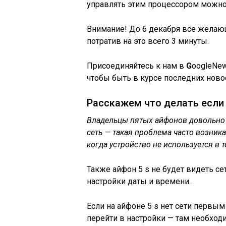
управлять этим процессором можно
Внимание!
До 6 декабря все желающи
потратив на это всего 3 минуты.
Присоединяйтесь к нам в
G
o
o
g
l
e
Ne
чтобы быть в курсе последних ново
Расскажем что делать если 
Владельцы пятых айфонов довольно ч
сеть — такая проблема часто возника
когда устройство не используется в
Также айфон 5 s не будет видеть се
настройки даты и времени.
Если на айфоне 5 s нет сети первы
перейти в настройки — там необхо