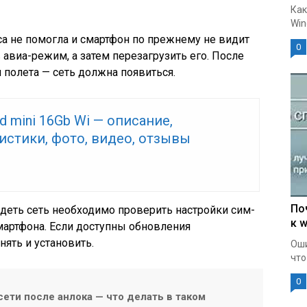
Как
Win
са не помогла и смартфон по прежнему не видит
0
авиа-режим, а затем перезагрузить его. После
полета — сеть должна появиться.
ad mini 16Gb Wi — описание,
истики, фото, видео, отзывы
По
деть сеть необходимо проверить настройки сим-
к w
мартфона. Если доступны обновления
ять и установить.
Оши
что
0
сети после анлока — что делать в таком