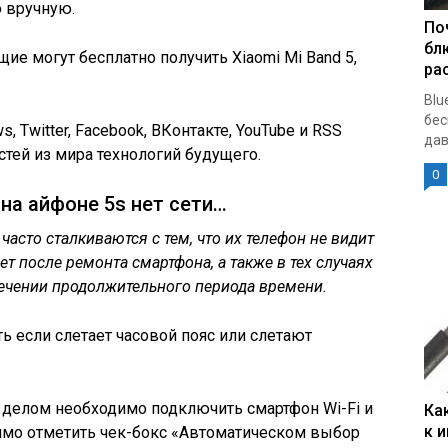
 вручную.
По
бл
е могут бесплатно получить Xiaomi Mi Band 5,
ра
Blu
бес
ws
, Twitter, Facebook, ВКонтакте, YouTube и RSS
дав
стей из мира технологий будущего.
0
на айфоне 5s нет сети…
асто сталкиваются с тем, что их телефон не видит
ет после ремонта смартфона, а также в тех случаях
 течении продолжительного периода времени.
ть если слетает часовой пояс или слетают
м делом необходимо подключить смартфон Wi-Fi и
Ка
к 
димо отметить чек-бокс «Автоматическом выбор