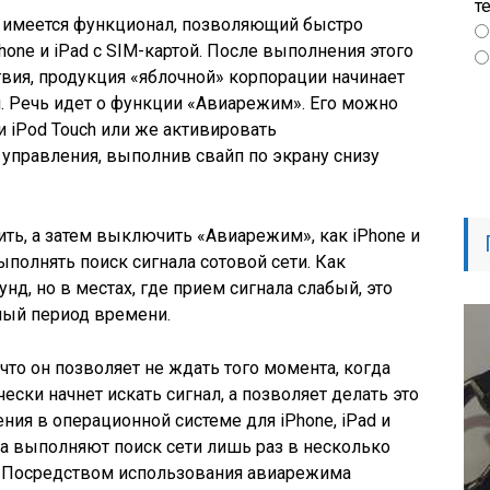
т
S имеется функционал, позволяющий быстро
hone и iPad с SIM-картой. После выполнения этого
твия, продукция «яблочной» корпорации начинает
и. Речь идет о функции «Авиарежим». Его можно
 и iPod Touch или же активировать
управления, выполнив свайп по экрану снизу
ть, а затем выключить «Авиарежим», как iPhone и
выполнять поиск сигнала сотовой сети. Как
унд, но в местах, где прием сигнала слабый, это
ный период времени.
что он позволяет не ждать того момента, когда
ески начнет искать сигнал, а позволяет делать это
ия в операционной системе для iPhone, iPad и
тва выполняют поиск сети лишь раз в несколько
о. Посредством использования авиарежима