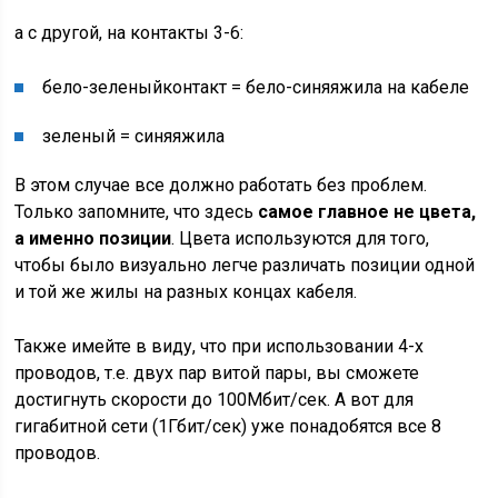
а с другой, на контакты 3-6:
бело-
зеленый
контакт = бело-
синяя
жила на кабеле
зеленый
=
синяя
жила
В этом случае все должно работать без проблем.
Только запомните, что здесь
самое главное не цвета,
а именно позиции
. Цвета используются для того,
чтобы было визуально легче различать позиции одной
и той же жилы на разных концах кабеля.
Также имейте в виду, что при использовании 4-х
проводов, т.е. двух пар витой пары, вы сможете
достигнуть скорости до 100Мбит/сек. А вот для
гигабитной сети (1Гбит/сек) уже понадобятся все 8
проводов.