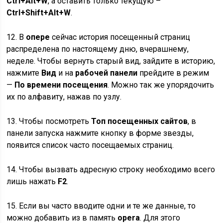
Ctrl+Alt+W
, а оставить только текущую –
Ctrl+Shift+Alt+W
.
12. В
опере
сейчас история посещенный страниц
распределена по настоящему дню, вчерашнему,
неделе. Чтобы вернуть старый вид, зайдите в историю,
нажмите
Вид
и на
рабочей панели
прейдите в режим
—
По времени посещения
. Можно так же упорядочить
их по алфавиту, нажав по узлу.
13. Чтобы посмотреть
Топ посещенных сайтов
, в
панели запуска нажмите кнопку в форме звезды,
появится список часто посещаемых страниц.
14. Чтобы вызвать адресную строку необходимо всего
лишь нажать
F2
.
15. Если вы часто вводите одни и те же данные, то
можно добавить из в память
opera
. Для этого