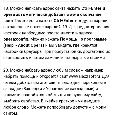
18. Можно написать адрес сайта нажать
Ctrl+Enter и
opera автоматически добавит www и окончание
.com
. Так же если нажать
Ctrl+Enter
введутся пароли
сохраненные в жезл паролей. 19. Для редактирования
настроек необходимо просто ввести в адресе
opera:config.
Можно нажать
Помощь—о программе
(Help > About Opera)
и вы увидите, где хранятся
настройки браузера. При переустановки, достаточно их
скопировать и потом заменить стандартные своими.
20. Можно набрать адрес любым словом например
набрать помощь и откроется сайт www.alexzsoft.ru. Для
начала добавляем этот сайт в закладки, переходим в
закладки (Закладки > Управление закладками) и
нажмите правой кнопкой мыши по нужному сайту,
выбрать свойство. В ячейке краткое имя введите
любое слово. Можете попробовать допустим с моим
сайтом.