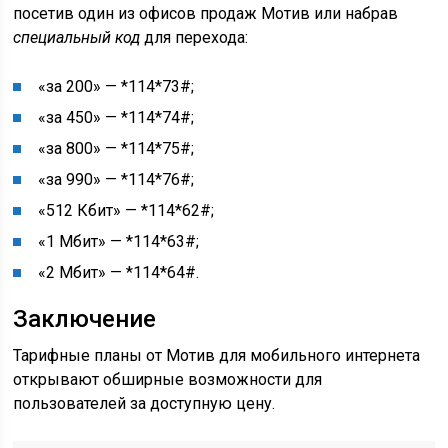
посетив один из офисов продаж Мотив или набрав
специальный код
для перехода:
«за 200» —
*114*73#
;
«за 450» —
*114*74#
;
«за 800» —
*114*75#
;
«за 990» —
*114*76#
;
«512 Кбит» —
*114*62#
;
«1 Мбит» —
*114*63#
;
«2 Мбит» —
*114*64#
.
Заключение
Тарифные планы от Мотив для мобильного интернета
открывают обширные возможности для
пользователей за доступную цену.