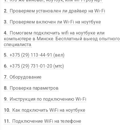
2
Проверяем установлен ли драйвер на Wi-Fi
3
Проверяем включен ли Wi-Fi на ноутбуке
4
Помогаем подключить wifi на ноутбуке или
компьютере в Минске. Бесплатный выезд опытного
специалиста.
5
+375 (29) 113-44-91 (вел)
6
+375 (29) 731-01-20 (мтс)
7
Оборудование
8
Проверка параметров
9
Инструкция по подключению Wi-Fi
10
Как подключить WiFi на ноутбуке
11
Подключение WiFi на телефоне