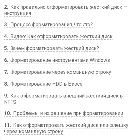
2
Как правильно отформатировать жесткий диск —
инструкция
3
Процесс форматирования, что это?
4
Видео: Как отформатировать жесткий диск
5
Зачем форматировать жесткий диск?
6
Форматирование инструментами Windows
7
Форматирование через командную строку
8
Форматирование HDD в Биосе
9
Как отформатировать внешний жесткий диск в
NTFS
10
Проблемы и их решение при форматировании
11
Как отформатировать жесткий диск или флешку
через командную строку