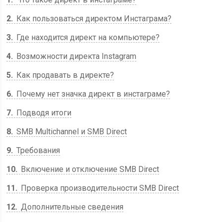
2
Как пользоваться директом Инстаграма?
3
Где находится директ на компьютере?
4
Возможности директа Instagram
5
Как продавать в директе?
6
Почему нет значка директ в инстаграме?
7
Подводя итоги
8
SMB Multichannel и SMB Direct
9
Требования
10
Включение и отключение SMB Direct
11
Проверка производительности SMB Direct
12
Дополнительные сведения