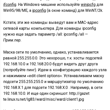
ifconfig
. На Windows-машине используйте
winipcfg
для
Win95/98/ME, а
ipconfig
(в окне команд) для WinNT/2k.
Кстати, эти же команды выведут вам и MAC-адрес
сетевой карты компьютера. Для команды ipconfig
нужно еще задать параметр /all: ipconfig /all —
Прим.пер.
Маска сети по умолчанию, однако, устанавливается
равной 255.255.0.0. Это нехорошо, т.к. хосты подсетей
192.168.10.0 и 192.168.20.0 будут видеть друг друга
(попробуйте пинг). Идем в конфигурацию каждого узла
и нажимаем «edit client options». Устанавливаем маску
подсети 255.255.255.0 и маршрутизатор по умолчанию
192.168.X.1 для подсети 192.168.X.0 . Например, в сети
192.168.10.0. И еще один скриншот: http://gazet
te.linux.ru.net/lg83/ward/misc/ward/client1.jpg