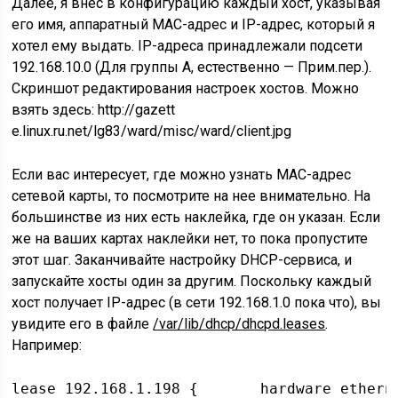
Далее, я внес в конфигурацию каждый хост, указывая
его имя, аппаратный MAC-адрес и IP-адрес, который я
хотел ему выдать. IP-адреса принадлежали подсети
192.168.10.0 (
Для группы А, естественно — Прим.пер.
).
Скриншот редактирования настроек хостов. Можно
взять здесь: http://gazett
e.linux.ru.net/lg83/ward/misc/ward/client.jpg
Если вас интересует, где можно узнать MAC-адрес
сетевой карты, то посмотрите на нее внимательно. На
большинстве из них есть наклейка, где он указан. Если
же на ваших картах наклейки нет, то пока пропустите
этот шаг. Заканчивайте настройку DHCP-сервиса, и
запускайте хосты один за другим. Поскольку каждый
хост получает IP-адрес (в сети 192.168.1.0 пока что), вы
увидите его в файле
/var/lib/dhcp/dhcpd.leases
.
Например:
lease 192.168.1.198 {       hardware ethern