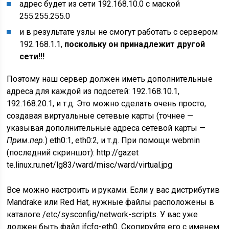
адрес будет из сети 192.168.10.0 с маской
255.255.255.0
и в результате узлы не смогут работать с сервером
192.168.1.1,
поскольку он принадлежит другой
сети!!!
Поэтому наш сервер должен иметь дополнительные
адреса для каждой из подсетей: 192.168.10.1,
192.168.20.1, и т.д. Это можно сделать очень просто,
создавая виртуальные сетевые карты (
точнее —
указывая дополнительные адреса сетевой карты —
Прим.пер.
) eth0:1, eth0:2, и т.д. При помощи webmin
(последний скриншот): http://gazet
te.linux.ru.net/lg83/ward/misc/ward/virtual.jpg
Все можно настроить и руками. Если у вас дистрибутив
Mandrake или Red Hat, нужные файлы расположены в
каталоге
/etc/sysconfig/network-scripts
. У вас уже
должен быть файл
ifcfg-eth0
. Скопируйте его с именем