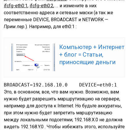
ifcfg-eth0:1
,
ifcfg-eth0:2
, … и измените в них
соответственно адреса и сетевые маски (
а так же
переменные DEVICE, BROADCAST и NETWORK —
Прим.пер.
). Например, для eth0:1 :
Компьютер + Интернет
+ блог = Статьи,
приносящие деньги
BROADCAST=192.168.10.0    DEVICE=eth0:1    
Это, в основном, все, что вам нужно. Возможно, вам
нужно будет разрешить маршрутизацию на сервере,
например для доступа к Internet. Но будьте аккуратны,
при этом нужно будет запретить маршрутизацию
между локальными подсетями; 192.168.X.0 не должна
видеть 192.168.Y.0 . Чтобы избежать этого, используйте