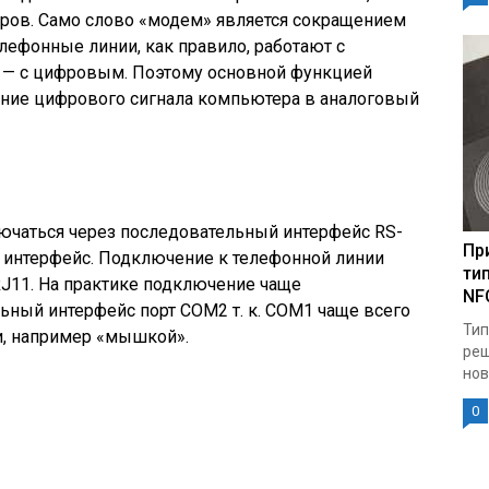
ров. Само слово «модем» является сокращением
лефонные линии, как правило, работают с
, — с цифровым. Поэтому основной функцией
ние цифрового сигнала компьютера в аналоговый
чаться через последовательный интерфейс RS-
Пр
B интерфейс. Подключение к телефонной линии
ти
J11. На практике подключение чаще
NF
ьный интерфейс порт COM2 т. к. СОМ1 чаще всего
Тип
и, например «мышкой».
реш
нов
0