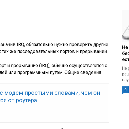
начив IRQ, обязательно нужно проверить другие
Не
их тех же последовательных портов и прерываний.
бе
ест
орт и прерывание (IRQ), обычно осуществляется с
Не 
ей или программным путем. Общие сведения
реш
нау
0
ое модем простыми словами, чем он
ся от роутера