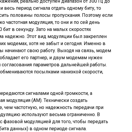
ажения, реально доступен диапазон от 300 Гц до
ли весь период сигнала отдать одному биту, то
сить половины полосы пропускания. Поэтому если
о частотная модуляция, то они и по сей день
 бит в секунду. Зато на малых скоростях
ма надежно. Этот вид модуляции был закреплен
них модемах, хотя не забыт и сегодня. Именно в
начинают свою работу. Выходя на связь, модем
 обладает его партнер, и двум модемам нужен
я согласования параметров дальнейшей работы.
обмениваются посылками нанизкой скорости,
передаются сигналами одной громкости, а
ая модуляция (AM). Технически создать
 чем частотную, но надежность передачи при
одуляцию используют весьма ограниченно. В
 фазовой модуляцией для того, чтобы передать
ита данных) в одном периоде сигнала.