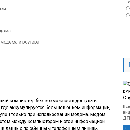
т
ами
 дома
 модема и роутера
Сп
ьный компьютер без возможности доступа в
Все
й, где аккумулируется большой обьем информации,
вид
тупен только при использовании модема. Модем
ДТП
мостом между компьютером и этой информацией.
ачи данных по обычным телефонным линиям,
0