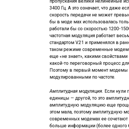
пропускания велики нелинейные иск
3400 Гц. А это означает, что даже ес
скорость передачи не может превы
бы в моде мах использовалась тольк
работали бы со скоростью 1200-1500
частотная модуляция работает весь
стандартом V.21 и применялся в ран
таком режиме современные модемы 
еще «не знает», какими свойствами
какой-то переговорный процесс дл
Поэтому в первый момент модемы 
модулированными по частоте.
Амплитудная модуляция.
Если нули 
единицы — другой, то это амплитудн
амплитудную модуляцию еще проще,
этом мала, поэтому амплитудную м
современных модемах ее сочетают с
больше информации (более одного б