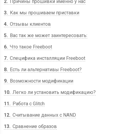
2
Причины прошивки именно у нас
3
Как мы прошиваем приставки
4
Отзывы клиентов
5
Вас так же может заинтересовать:
6
Что такое Freeboot
7
Специфика инсталляции Freeboot
8
Есть ли альтернативы Freeboot?
9
Возможности модификации
10
Легко ли установить модификацию?
11
Работа с Glitch
12
Считывание данных с NAND
13
Сравнение образов