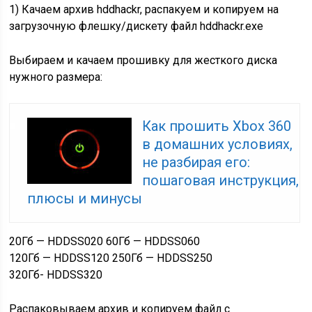
1) Качаем архив hddhackr, распакуем и копируем на
загрузочную флешку/дискету файл hddhackr.exe
Выбираем и качаем прошивку для жесткого диска
нужного размера:
Как прошить Хbox 360
в домашних условиях,
не разбирая его:
пошаговая инструкция,
плюсы и минусы
20Гб — HDDSS020 60Гб — HDDSS060
120Гб — HDDSS120 250Гб — HDDSS250
320Гб- HDDSS320
Распаковываем архив и копируем файл с