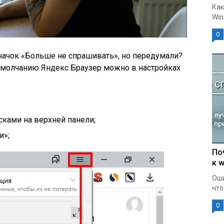
Как
Win
0
значок «Больше не спрашивать», но передумали?
 умолчанию Яндекс Браузер можно в настройках
сками на верхней панели;
и»
;
По
к w
Оши
что
0