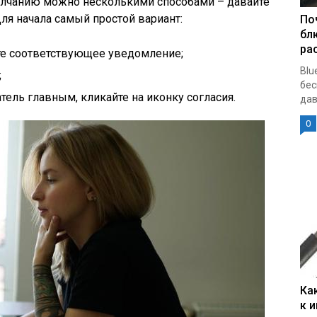
олчанию можно несколькими способами – давайте
ля начала самый простой вариант:
По
бл
ра
те соответствующее уведомление;
Blu
;
бес
тель главным, кликайте на иконку согласия.
дав
0
Ка
к 