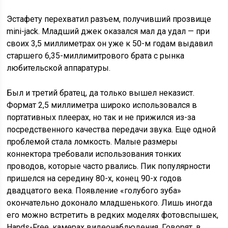
Эстафету перехватил разъем, получивший прозвище
mini-jack. Младший джек оказался мал да удал — при
своих 3,5 миллиметрах он уже к 50-м годам выдавил
старшего 6,35-миллимитрового брата с рынка
любительской аппаратуры.
Был и третий братец, да только вышел неказист.
Формат 2,5 миллиметра широко использовался в
портативных плеерах, но так и не прижился из-за
посредственного качества передачи звука. Еще одной
проблемой стала ломкость. Малые размеры
коннектора требовали использования тонких
проводов, которые часто рвались. Пик популярности
пришелся на середину 80-х, конец 90-х годов
двадцатого века. Появление «голубого зуба»
окончательно доконало младшенького. Лишь иногда
его можно встретить в редких моделях фотовспышек,
Hands-Free, камерах видеонаблюдения. Говорят, в