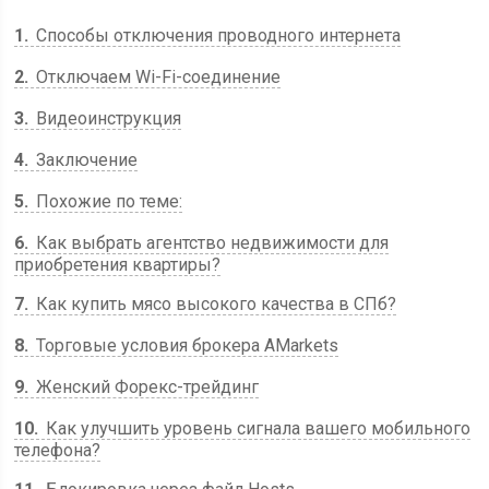
1
Способы отключения проводного интернета
2
Отключаем Wi-Fi-соединение
3
Видеоинструкция
4
Заключение
5
Похожие по теме:
6
Как выбрать агентство недвижимости для
приобретения квартиры?
7
Как купить мясо высокого качества в СПб?
8
Торговые условия брокера AMarkets
9
Женский Форекс-трейдинг
10
Как улучшить уровень сигнала вашего мобильного
телефона?