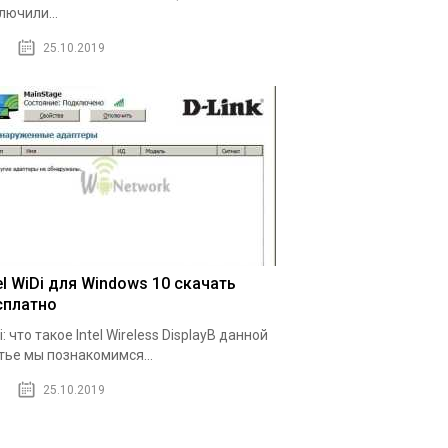
лючили...
25.10.2019
el WiDi для Windows 10 скачать
сплатно
i: что такое Intel Wireless DisplayВ данной
тье мы познакомимся...
25.10.2019