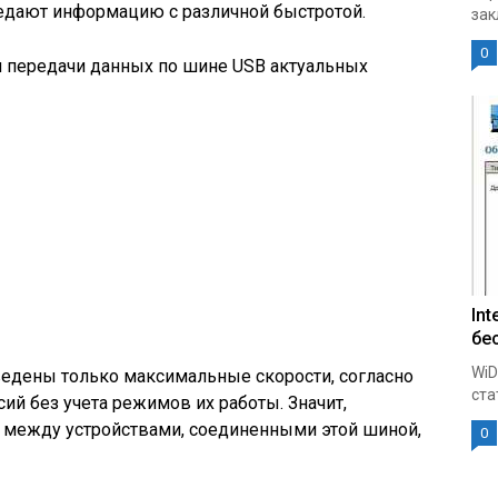
едают информацию с различной быстротой.
зак
0
 передачи данных по шине USB актуальных
Int
бе
WiD
иведены только максимальные скорости, согласно
ста
й без учета режимов их работы. Значит,
 между устройствами, соединенными этой шиной,
0