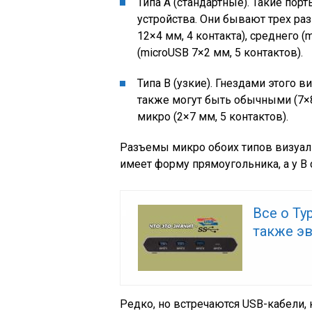
Типа А (стандартные). Такие пор
устройства. Они бывают трех ра
12×4 мм, 4 контакта), среднего (
(microUSB 7×2 мм, 5 контактов).
Типа B (узкие). Гнездами этого
также могут быть обычными (7×8 
микро (2×7 мм, 5 контактов).
Разъемы микро обоих типов визуаль
имеет форму прямоугольника, а у B
Все о Ty
также эв
Редко, но встречаются USB-кабели