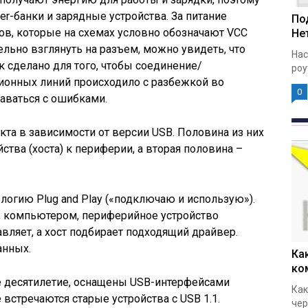
r-банки и зарядные устройства. За питание
По
тов, которые на схемах условно обозначают VCC
Нет
тельно взглянуть на разъем, можно увидеть, что
Нас
к сделано для того, чтобы соединение/
роу
онных линий происходило с разбежкой во
0
аваться с ошибками.
кта в зависимости от версии USB. Половина из них
ства (хоста) к периферии, а вторая половина –
огию Plug and Play («подключаю и использую»).
р, компьютером, периферийное устройство
авляет, а хост подбирает подходящий драйвер.
анных.
Ка
ко
 десятилетие, оснащены USB-интерфейсами
Как
еще встречаются старые устройства с USB 1.1.
чер