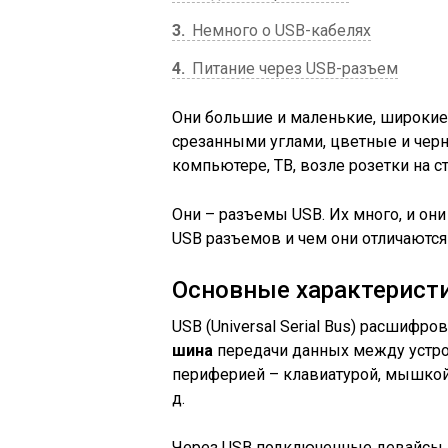
3
Немного о USB-кабелях
4
Питание через USB-разъем
Они большие и маленькие, широкие 
срезанными углами, цветные и черн
компьютере, ТВ, возле розетки на ст
Они – разъемы USB. Их много, и он
USB разъемов и чем они отличаются 
Основные характерист
USB (Universal Serial Bus) расшифр
шина
передачи данных между устро
периферией – клавиатурой, мышкой,
д.
Через USB подключенные девайсы п