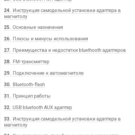
24
Инструкция самодельной установки адаптера в
магнитолу
25
Основные назначения
26
Плюсы и минусы использования
27
Преимущества и недостатки bluethooth адаптеров
28
FM-трансмиттер
29
Подключение к автомагнитоле
30
Bluetooth-flash
31
Принцип работы
32
USB bluetooth AUX адаптер
33
Инструкция самодельной установки адаптера в
магнитолу