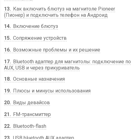
13
Как включить блютуз на магнитоле Pioneer
(Пионер) и подключить телефон на Андроид
14
Включение блютуз
15
Сопряжение устройств
16
Возможные проблемы и их решение
17
Bluetooth адаптер для магнитолы: подключение по
AUX, USB и через прикуриватель
18
Основные назначения
19
Плюсы и минусы использования
20
Виды девайсов
21
FM-трансмиттер
22
Bluetooth-flash
23
USB bluetooth AUX адаптер