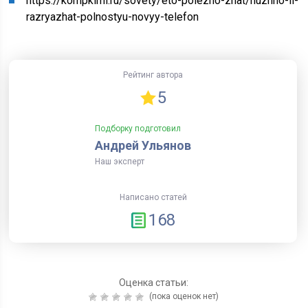
https://kompkimi.ru/sovety/eto-polezno-znat/nuzhno-li-
razryazhat-polnostyu-novyy-telefon
Рейтинг автора
5
Подборку подготовил
Андрей Ульянов
Наш эксперт
Написано статей
168
Оценка статьи:
(пока оценок нет)