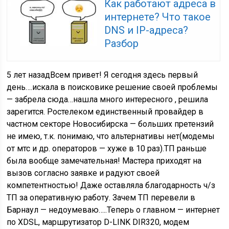
Как работают адреса в
интернете? Что такое
DNS и IP-адреса?
Разбор
5 лет назадВсем привет! Я сегодня здесь первый
день….искала в поисковике решение своей проблемы
— забрела сюда…нашла много интересного , решила
зарегится. Ростелеком единственный провайдер в
частном секторе Новосибирска — больших претензий
не имею, т.к. понимаю, что альтернативы нет(модемы
от мтс и др. операторов — хуже в 10 раз).ТП раньше
была вообще замечательная! Мастера приходят на
вызов согласно заявке и радуют своей
компетентностью! Даже оставляла благодарность ч/з
ТП за оперативную работу. Зачем ТП перевели в
Барнаул — недоумеваю…..Теперь о главном — интернет
по XDSL, маршрутизатор D-LINK DIR320, модем