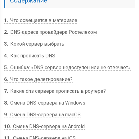
Содержание
1
Что освещается в материале
2
DNS-адреса провайдера Ростелеком
3
Кокой сервер выбрать
4
Как прописать DNS
5
Ошибка: «DNS сервер недоступен или не отвечает»
6
Что такое делегирование?
7
Какие dns сервера прописать в роутере?
8
Смена DNS-сервера на Windows
9
Смена DNS-сервера на macOS
10
Смена DNS-сервера на Android
11
Смена DNS-сервера на iOS