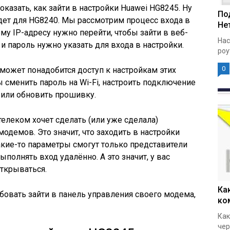
оказать, как зайти в настройки Huawei HG8245. Ну
По
дет для HG8240. Мы рассмотрим процесс входа в
Нет
му IP-адресу нужно перейти, чтобы зайти в веб-
Нас
 и пароль нужно указать для входа в настройки.
роу
0
 может понадобится доступ к настройкам этих
 сменить пароль на Wi-Fi, настроить подключение
, или обновить прошивку.
елеком хочет сделать (или уже сделала)
одемов. Это значит, что заходить в настройки
кие-то параметры смогут только представители
полнять вход удалённо. А это значит, у вас
открываться.
Ка
овать зайти в панель управления своего модема,
ко
Как
чер