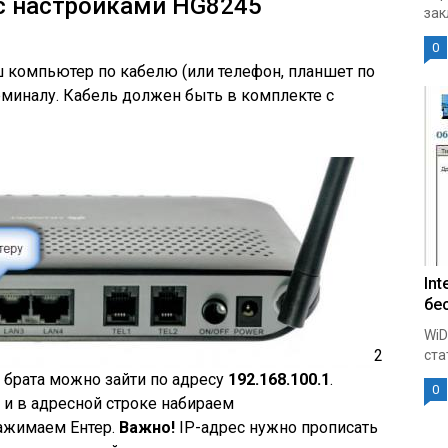
с настройками HG8245
зак
0
ш компьютер по кабелю
(или телефон, планшет по
миналу. Кабель должен быть в комплекте с
Int
бе
WiD
2
ста
 брата можно зайти по адресу
192.168.100.1
.
0
и в адресной строке набираем
нажимаем Ентер.
Важно!
IP-адрес нужно прописать