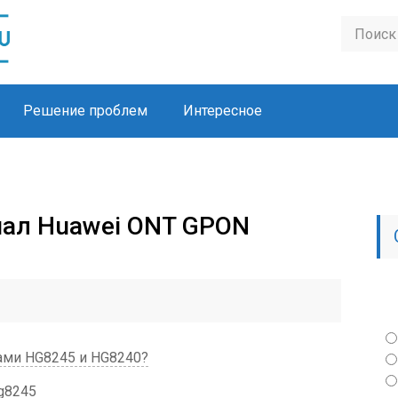
Решение проблем
Интересное
нал Huawei ONT GPON
ами HG8245 и HG8240?
g8245