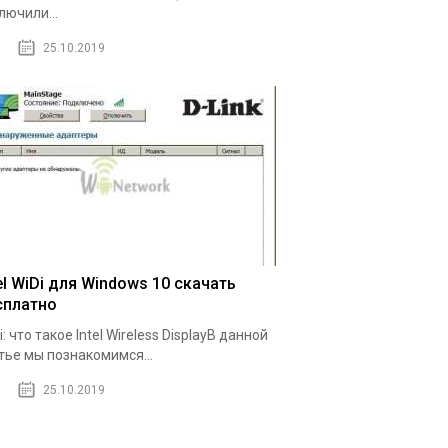
лючили...
25.10.2019
el WiDi для Windows 10 скачать
сплатно
i: что такое Intel Wireless DisplayВ данной
тье мы познакомимся...
25.10.2019