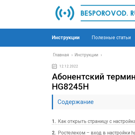
Инструкции
Полезные статьи
Главная
›
Инструкции
›
12.12.2022
Абонентский терми
HG8245H
Содержание
1
Как открыть страницу с настройк
2
Ростелеком – вход в настройки h