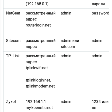
(192.168.0.1)
пароля
NetGear
рассмотренный
admin
password
адрес
routerlogin.net
Sitecom
рассмотренный
admin или
admin
адрес
sitecom
TP-Link
рассмотренный
admin
admin
адрес
tplinkwifi.net
tplinklogin.net,
tplinkmodem.net
Zyxel
192.168.1.1
admin
1234 или
my.keenetic.net
не