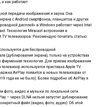
 и как работает.
ной передачи изображения и звука. Она
крана c Android смартфонов, планшетов и других
роводной дисплей» в Windows работает через Intel
ast. Технология Miracast встроенная в
 TV телевизоров. Рекомендую почитать статью:
используется для беспроводной
нала
(дублирования экрана)
, только на устройствах
их фирменная технология. Для приема изображения
а телевизор используется приставка Apple TV.
ержка AirPlay появится в новых телевизорах от
019 года ее не было)
. Более подробно об AirPlay я
ии фото, видео и музыки по локальной сети.
rPlay – через DLNA нельзя запустит дублирование
 конкретный файл
(видео, фото, аудио)
. Об этой