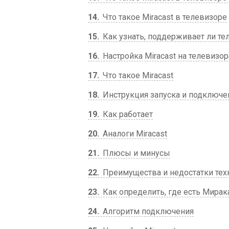
14
Что такое Miracast в телевизоре
15
Как узнать, поддерживает ли тел
16
Настройка Miracast на телевизор
17
Что такое Miracast
18
Инструкция запуска и подключен
19
Как работает
20
Аналоги Miracast
21
Плюсы и минусы
22
Преимущества и недостатки тех
23
Как определить, где есть Мирак
24
Алгоритм подключения