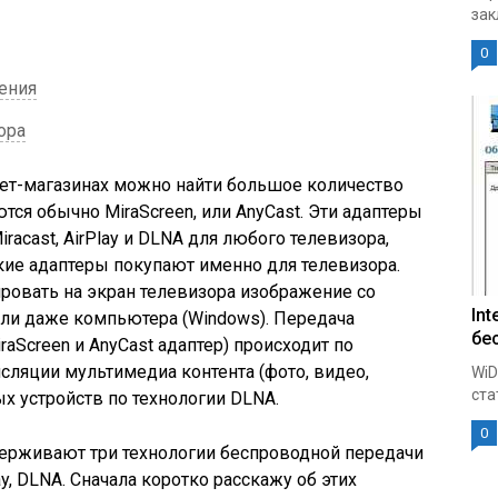
зак
0
ения
ора
нет-магазинах можно найти большое количество
ся обычно MiraScreen, или AnyCast. Эти адаптеры
acast, AirPlay и DLNA для любого телевизора,
акие адаптеры покупают именно для телевизора.
ровать на экран телевизора изображение со
Int
 или даже компьютера
(Windows)
. Передача
бе
raScreen и AnyCast адаптер)
происходит по
ансляции мультимедиа контента
(фото, видео,
WiD
ста
ых устройств по технологии DLNA.
0
держивают три технологии беспроводной передачи
ay, DLNA. Сначала коротко расскажу об этих