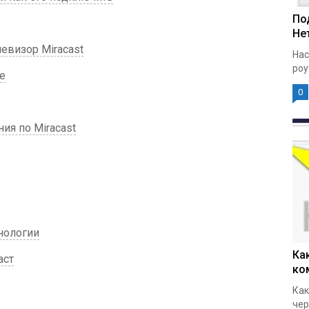
По
Нет
евизор Miracast
Нас
роу
е
0
ия по Miracast
нологии
Ка
аст
ко
Как
чер