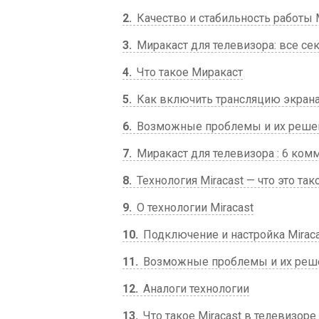
2
Качество и стабильность работы Mi
3
Миракаст для телевизора: все се
4
Что такое Миракаст
5
Как включить трансляцию экрана
6
Возможные проблемы и их реше
7
Миракаст для телевизора : 6 ком
8
Технология Miracast — что это так
9
О технологии Miracast
10
Подключение и настройка Mirac
11
Возможные проблемы и их реш
12
Аналоги технологии
13
Что такое Miracast в телевизоре