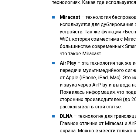
технологиях. Какая где используется,
Miracast
– технология беспровод
используется для дублирования э
устройств. Так же функция «Бесп
WiDi, которая совместима с Mirac
большинстве современных Smart
что такое Miracast.
AirPlay
– эта технология так же 
передачи мультимедийного сиг
от Apple
(iPhone, iPad, Mac)
. Это 
и звука через AirPlay и вывода н
Появилась информация, что подд
сторонних производителей
(до 2
рассказывал в этой статье.
DLNA
– технология для трансляц
Главное отличие от Miracast и Ai
экрана. Можно вывести только