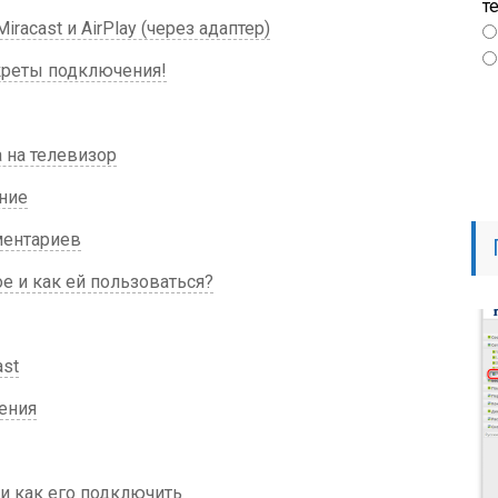
т
racast и AirPlay (через адаптер)
креты подключения!
 на телевизор
ние
ментариев
ое и как ей пользоваться?
ast
ения
 и как его подключить