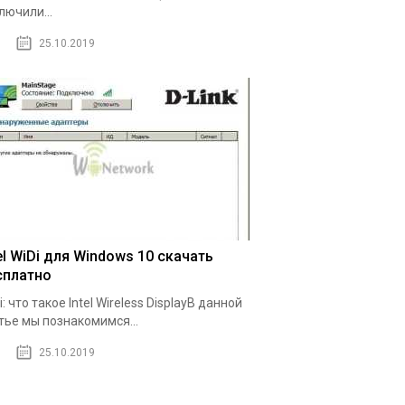
лючили...
25.10.2019
el WiDi для Windows 10 скачать
сплатно
i: что такое Intel Wireless DisplayВ данной
тье мы познакомимся...
25.10.2019