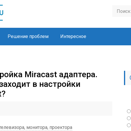
Решение проблем
Интересное
тройка Miracast адаптера.
 заходит в настройки
t?
 телевизора, монитора, проектора