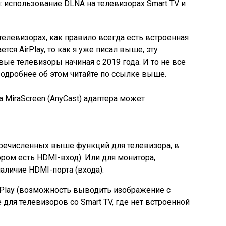
: использование DLNA на телевизорах Smart TV и
V телевизорах, как правило всегда есть встроенная
тся AirPlay, то как я уже писал выше, эту
ые телевизоры начиная с 2019 года. И то не все
Подробнее об этом читайте по ссылке выше.
а MiraScreen
(AnyCast)
адаптера может
речисленных выше функций для телевизора, в
ором есть HDMI-вход)
. Или для монитора,
 наличие HDMI-порта
(входа)
.
Play
(возможность выводить изображение с
е для телевизоров со Smart TV, где нет встроенной