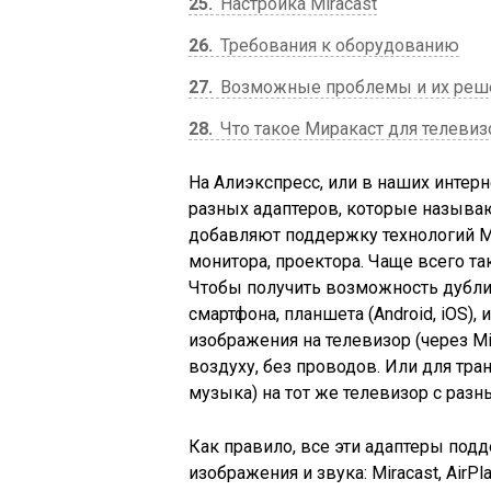
25
Настройка Miracast
26
Требования к оборудованию
27
Возможные проблемы и их реш
28
Что такое Миракаст для телевиз
На Алиэкспресс, или в наших интер
разных адаптеров, которые называют
добавляют поддержку технологий Mir
монитора, проектора. Чаще всего т
Чтобы получить возможность дубли
смартфона, планшета
(Android, iOS)
,
изображения на телевизор
(через Mi
воздуху, без проводов. Или для тр
музыка)
на тот же телевизор с разн
Как правило, все эти адаптеры под
изображения и звука: Miracast, AirPl