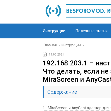
Инструкции
Полезные статьи
Главная
›
Инструкции
›
19.06.2021
192.168.203.1 – нас
Что делать, если не
MiraScreen и AnyCas
Содержание
1
MiraScreen и AnyCast адаптер для