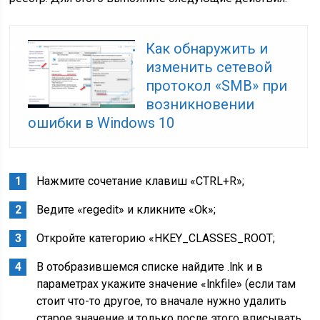
Как обнаружить и
изменить сетевой
протокол «SMB» при
возникновении
ошибки в Windows 10
Нажмите сочетание клавиш «CTRL+R»;
Ведите «regedit» и кликните «Ok»;
Откройте категорию «HKEY_CLASSES_ROOT;
В отобразившемся списке найдите .lnk и в
параметрах укажите значение «lnkfile» (если там
стоит что-то другое, то вначале нужно удалить
старое значение и только после этого вписывать