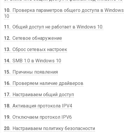
10
Проверка параметров общего доступа в Windows
10
11
Общий доступ не работает в Windows 10.
12
Сетевое обнаружение
13
Сброс сетевых настроек
14
SMB 1.0 в Windows 10
15
Причины появления
16
Проверяем наличие драйверов
17
Настраиваем общий доступ
18
Активация протокола IPV4
19
Отключаем протокол IPV6
20
Настраиваем политику безопасности