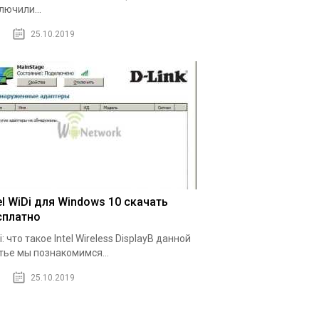
лючили...
25.10.2019
el WiDi для Windows 10 скачать
сплатно
i: что такое Intel Wireless DisplayВ данной
тье мы познакомимся...
25.10.2019