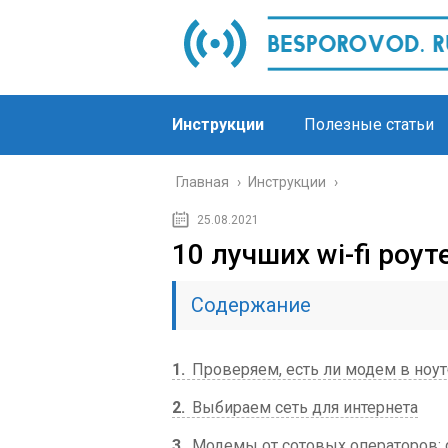
Инструкции
Полезные статьи
Главная
›
Инструкции
›
25.08.2021
10 лучших wi-fi роу
Содержание
1
Проверяем, есть ли модем в ноу
2
Выбираем сеть для интернета
3
Модемы от сотовых операторов: с