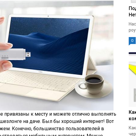
По
Нет
Нас
роу
0
Ка
е привязаны к месту и можете отлично выполнять
ко
 шезлонге на даче. Был бы хороший интернет! Вот
Как
кажем. Конечно, большинство пользователей в
чер
ьствоваться мобильным интернетом. Можно