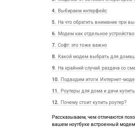
4
Выбираем интерфейс
5
На что обратить внимание при в
6
Модем как отдельное устройство:
7
Софт: это тоже важно
8
Какой модем выбрать для домаш
9
На крайний случай: раздача со см
10
Подводим итоги. Интернет-модем
11
Роутеры для дома и дачи купить
12
Почему стоит купить роутер?
Рассказываем, чем отличаются похож
вашем ноутбуке встроенный модем