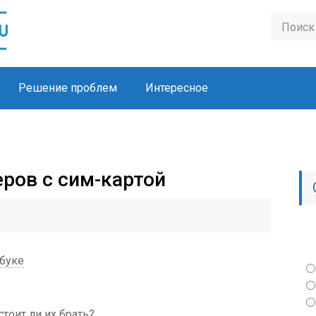
Решение проблем
Интересное
теров с сим-картой
тбуке
тоит ли их брать?